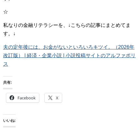
☆
私なりの金融リテラシーを、↓こちらの記事にまとめてま
す。↓
夫の定年後には、お金がないといろいろキツイ。（2026年
改訂版） | 経済・企業小説 | 小説投稿サイトのアルファポリ
ス
共有:
Facebook
X
いいね: