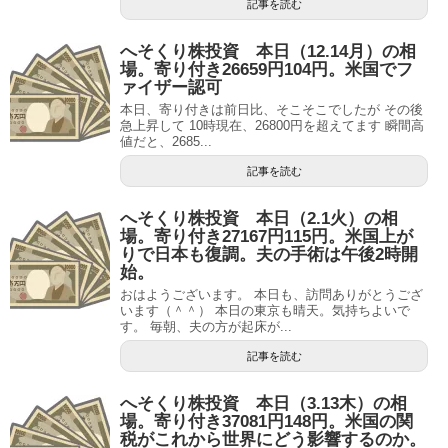
記事を読む
へそくり株投資 本日（12.14月）の相
場。寄り付き26659円104円。米国でフ
ァイザー認可
本日、寄り付きは前日比、そこそこでしたが その後
急上昇して 10時現在、26800円を超えてます 瞬間高
値だと、2685...
記事を読む
へそくり株投資 本日（2.1火）の相
場。寄り付き27167円115円。米国上が
りで日本も復調。夫の手術は午後2時開
始。
おはようございます。 本日も、訪問ありがとうござ
います（＾＾） 本日の東京も晴天。気持ちよいで
す。 毎朝、夫の方が起床が...
記事を読む
へそくり株投資 本日（3.13木）の相
場。寄り付き37081円148円。米国の関
税がこれから世界にどう影響するのか。