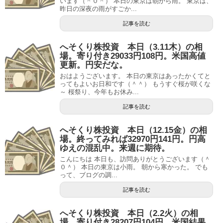
います（＾０＾） 本日の東京は朝から雨。 東京は、
昨日の深夜の雨がすごか...
記事を読む
へそくり株投資 本日（3.11木）の相
場。寄り付き29033円108円。米国高値
更新。円安だな。
おはようございます。 本日の東京はあったかくてと
ってもよいお日和です（＾＾） もうすぐ桜が咲くな
～ 桜祭り、今年もお休み...
記事を読む
へそくり株投資 本日（12.15金）の相
場。終ってみれば32970円141円。円高
ゆえの混乱中。来週に期待。
こんにちは 本日も、訪問ありがとうございます（＾
０＾） 本日の東京は小雨。 朝から寒かった。 でも
って、ブログの調...
記事を読む
へそくり株投資 本日（2.2火）の相
場。寄り付き28207円104円。米国結果