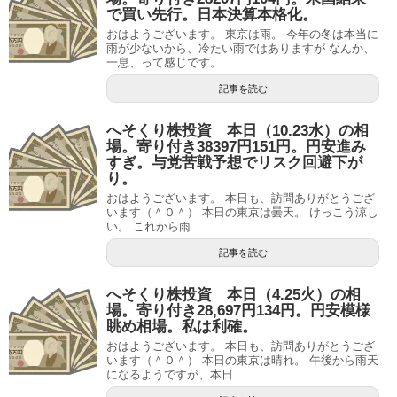
で買い先行。日本決算本格化。
おはようございます。 東京は雨。 今年の冬は本当に
雨が少ないから、冷たい雨ではありますが なんか、
一息、って感じです。 ...
記事を読む
へそくり株投資 本日（10.23水）の相
場。寄り付き38397円151円。円安進み
すぎ。与党苦戦予想でリスク回避下が
り。
おはようございます。 本日も、訪問ありがとうござ
います（＾０＾） 本日の東京は曇天。 けっこう涼し
い。 これから雨...
記事を読む
へそくり株投資 本日（4.25火）の相
場。寄り付き28,697円134円。円安模様
眺め相場。私は利確。
おはようございます。 本日も、訪問ありがとうござ
います（＾０＾） 本日の東京は晴れ。 午後から雨天
になるようですが、本日...