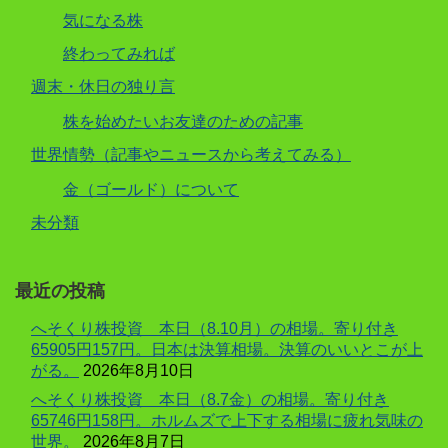
気になる株
終わってみれば
週末・休日の独り言
株を始めたいお友達のための記事
世界情勢（記事やニュースから考えてみる）
金（ゴールド）について
未分類
最近の投稿
へそくり株投資 本日（8.10月）の相場。寄り付き
65905円157円。日本は決算相場。決算のいいとこが上
がる。
2026年8月10日
へそくり株投資 本日（8.7金）の相場。寄り付き
65746円158円。ホルムズで上下する相場に疲れ気味の
世界。
2026年8月7日