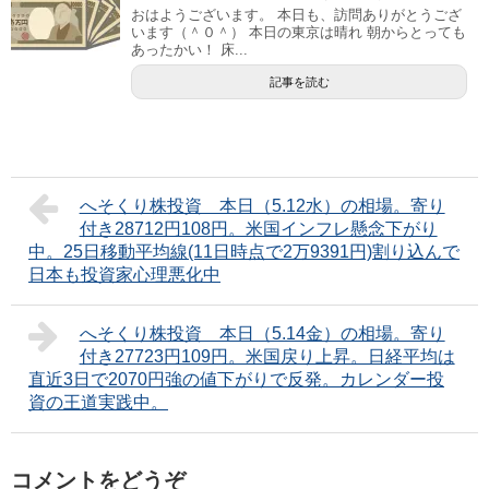
おはようございます。 本日も、訪問ありがとうござ
います（＾０＾） 本日の東京は晴れ 朝からとっても
あったかい！ 床...
記事を読む
へそくり株投資 本日（5.12水）の相場。寄り
付き28712円108円。米国インフレ懸念下がり
中。25日移動平均線(11日時点で2万9391円)割り込んで
日本も投資家心理悪化中
へそくり株投資 本日（5.14金）の相場。寄り
付き27723円109円。米国戻り上昇。日経平均は
直近3日で2070円強の値下がりで反発。カレンダー投
資の王道実践中。
コメントをどうぞ