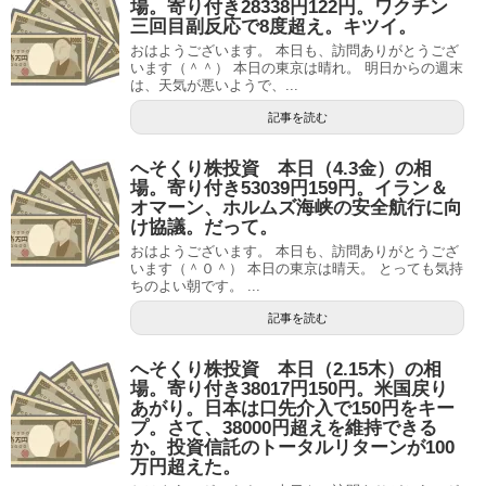
場。寄り付き28338円122円。ワクチン
三回目副反応で8度超え。キツイ。
おはようございます。 本日も、訪問ありがとうござ
います（＾＾） 本日の東京は晴れ。 明日からの週末
は、天気が悪いようで、...
記事を読む
へそくり株投資 本日（4.3金）の相
場。寄り付き53039円159円。イラン＆
オマーン、ホルムズ海峡の安全航行に向
け協議。だって。
おはようございます。 本日も、訪問ありがとうござ
います（＾０＾） 本日の東京は晴天。 とっても気持
ちのよい朝です。 ...
記事を読む
へそくり株投資 本日（2.15木）の相
場。寄り付き38017円150円。米国戻り
あがり。日本は口先介入で150円をキー
プ。さて、38000円超えを維持できる
か。投資信託のトータルリターンが100
万円超えた。