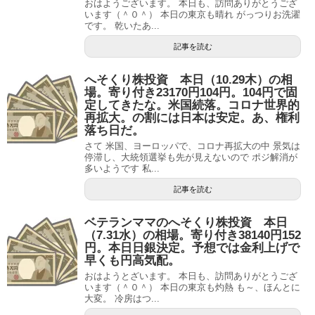
おはようございます。 本日も、訪問ありがとうござ
います（＾０＾） 本日の東京も晴れ がっつりお洗濯
です。 乾いたあ...
記事を読む
へそくり株投資 本日（10.29木）の相
場。寄り付き23170円104円。104円で固
定してきたな。米国続落。コロナ世界的
再拡大。の割には日本は安定。あ、権利
落ち日だ。
さて 米国、ヨーロッパで、コロナ再拡大の中 景気は
停滞し、大統領選挙も先が見えないので ポジ解消が
多いようです 私...
記事を読む
ベテランママのへそくり株投資 本日
（7.31水）の相場。寄り付き38140円152
円。本日日銀決定。予想では金利上げで
早くも円高気配。
おはようとざいます。 本日も、訪問ありがとうござ
います（＾０＾） 本日の東京も灼熱 も～、ほんとに
大変。 冷房はつ...