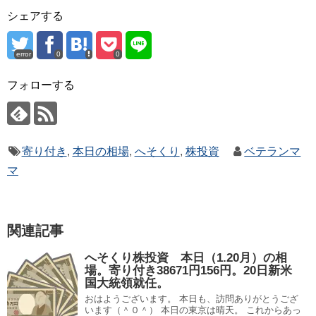
シェアする
error
0
0
フォローする
寄り付き
,
本日の相場
,
へそくり
,
株投資
ベテランマ
マ
関連記事
へそくり株投資 本日（1.20月）の相
場。寄り付き38671円156円。20日新米
国大統領就任。
おはようございます。 本日も、訪問ありがとうござ
います（＾０＾） 本日の東京は晴天。 これからあっ