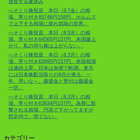
放置する夏休み
へそくり株投資 本日（8.7金）の相
場。寄り付き65746円158円。ホルムズ
で上下する相場に疲れ気味の世界。
へそくり株投資 本日（8.5水）の相
場。寄り付き64565円157円。米国爆上
がり。私の持ち株は上がらない。
へそくり株投資 本日（8.3月）の相
場。寄り付き63995円157円。米国相場
は連続上昇。日本は為替で軟調。来月
には日本株配当取りの9月が来る。一
年、早いな～。義援金と寄付は義援金
一択。
へそくり株投資 本日（8.3月）の相
場。寄り付き63834円157円。為替に影
響される相場。円高で下がってますが
想定内で、慌てない。
カテゴリー