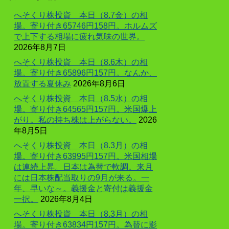
へそくり株投資 本日（8.7金）の相
場。寄り付き65746円158円。ホルムズ
で上下する相場に疲れ気味の世界。
2026年8月7日
へそくり株投資 本日（8.6木）の相
場。寄り付き65896円157円。なんか、
放置する夏休み
2026年8月6日
へそくり株投資 本日（8.5水）の相
場。寄り付き64565円157円。米国爆上
がり。私の持ち株は上がらない。
2026
年8月5日
へそくり株投資 本日（8.3月）の相
場。寄り付き63995円157円。米国相場
は連続上昇。日本は為替で軟調。来月
には日本株配当取りの9月が来る。一
年、早いな～。義援金と寄付は義援金
一択。
2026年8月4日
へそくり株投資 本日（8.3月）の相
場。寄り付き63834円157円。為替に影