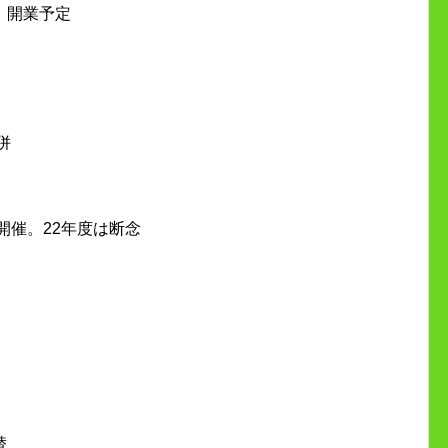
」開業予定
併
開催。22年度は断念
替