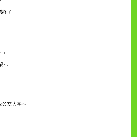
業終了
に。
歳へ
阪公立大学へ