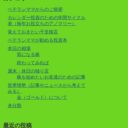
ベテランママからのご挨拶
カレンダー投資のための年間サイクル
表（毎年お役立ちのアノマリー）
覚えておきたい干支格言
ベテランママが勧める投資本
本日の相場
気になる株
終わってみれば
週末・休日の独り言
株を始めたいお友達のための記事
世界情勢（記事やニュースから考えて
みる）
金（ゴールド）について
未分類
最近の投稿