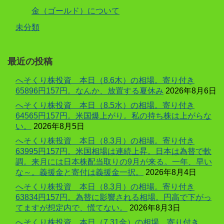
金（ゴールド）について
未分類
最近の投稿
へそくり株投資 本日（8.6木）の相場。寄り付き
65896円157円。なんか、放置する夏休み
2026年8月6日
へそくり株投資 本日（8.5水）の相場。寄り付き
64565円157円。米国爆上がり。私の持ち株は上がらな
い。
2026年8月5日
へそくり株投資 本日（8.3月）の相場。寄り付き
63995円157円。米国相場は連続上昇。日本は為替で軟
調。来月には日本株配当取りの9月が来る。一年、早い
な～。義援金と寄付は義援金一択。
2026年8月4日
へそくり株投資 本日（8.3月）の相場。寄り付き
63834円157円。為替に影響される相場。円高で下がっ
てますが想定内で、慌てない。
2026年8月3日
へそくり株投資 本日（7.31金）の相場。寄り付き