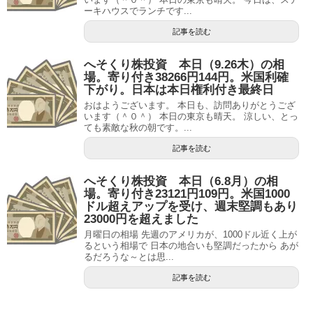
ーキハウスでランチです...
記事を読む
へそくり株投資 本日（9.26木）の相
場。寄り付き38266円144円。米国利確
下がり。日本は本日権利付き最終日
おはようございます。 本日も、訪問ありがとうござ
います（＾０＾） 本日の東京も晴天。 涼しい、とっ
ても素敵な秋の朝です。...
記事を読む
へそくり株投資 本日（6.8月）の相
場。寄り付き23121円109円。米国1000
ドル超えアップを受け、週末堅調もあり
23000円を超えました
月曜日の相場 先週のアメリカが、1000ドル近く上が
るという相場で 日本の地合いも堅調だったから あが
るだろうな～とは思...
記事を読む