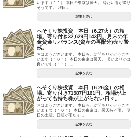
います（＾＾） 本日の東京は曇天。 冷たい雨が降り
そうです。 昨日...
記事を読む
へそくり株投資 本日（6.27火）の相
場。寄り付き32,629円143円。月末の年
金資金リバランス(資産の再配分)売り警
戒。
おはようございます。 本日も、訪問ありがとうござ
います（＾０＾） 本日の東京は曇天。 暑いよりかは
良いです（＾＾） ...
記事を読む
へそくり株投資 本日（6.26金）の相
場。寄り付き71587円161円。相場が上
がっても持ち株が上がらない日々。
おはようございます。 本日も、訪問ありがとうござ
いまｓづ（＾０＾） 本日の東京は、曇天時々雨。 明
日の土曜、日曜が雨だそ...
記事を読む