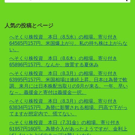
人気の投稿とページ
へそくり株投資 本日（8.5水）の相場。寄り付き
64565円157円。米国爆上がり。私の持ち株は上がらな
い。
へそくり株投資 本日（8.6木）の相場。寄り付き
65896円157円。なんか、放置する夏休み
へそくり株投資 本日（8.3月）の相場。寄り付き
63995円157円。米国相場は連続上昇。日本は為替で軟
調。来月には日本株配当取りの9月が来る。一年、早い
な～。義援金と寄付は義援金一択。
へそくり株投資 本日（8.3月）の相場。寄り付き
63834円157円。為替に影響される相場。円高で下がっ
てますが想定内で、慌てない。
へそくり株投資 本日（7.31金）の相場。寄り付き
61957円160円。為替介入があったようですが、金利上