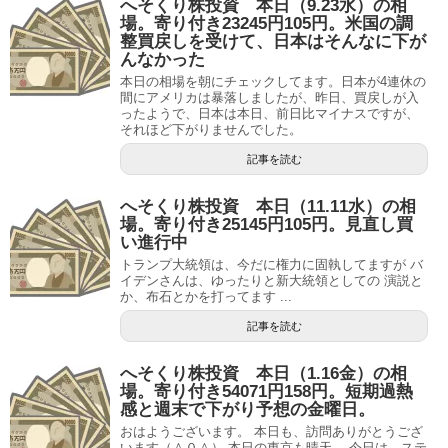
へそくり株投資 本日（9.23水）の相
場。寄り付き23245円105円。米国の調
整買戻しを受けて、日本はそんなに下が
んなかった
本日の相場を朝にチェックしてます。日本が4連休の
間にアメリカは暴落しましたが、昨日、買戻しが入
ったようで、日本は本日、前日比マイナスですが、
それほど下がりませんでした。
記事を読む
へそくり株投資 本日（11.11水）の相
場。寄り付き25145円105円。見直し買
い進行中
トランプ大統領は、今だに権力に固執してますが バ
イデンさんは、ゆったりと新大統領としての 演説と
か、布石とかを打ってます ...
記事を読む
へそくり株投資 本日（1.16金）の相
場。寄り付き54071円158円。短期過熱
感と週末で下がり予想の金曜日。
おはようございます。 本日も、訪問ありがとうござ
います（＾０＾） 本日の東京も晴天。 今日は、ステ