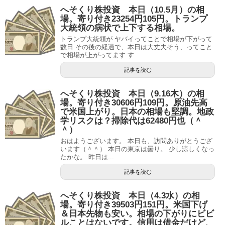
へそくり株投資 本日（10.5月）の相
場。寄り付き23254円105円。トランプ
大統領の病状で上下する相場。
トランプ大統領が ヤバイってことで相場が下がって
数日 その後の経過で、本日は大丈夫そう、ってこと
で相場が上がってます す...
記事を読む
へそくり株投資 本日（9.16木）の相
場。寄り付き30606円109円。原油先高
で米国上がり。日本の相場も堅調。地政
学リスクは？掃除代は62480円也（＾
＾）
おはようございます。 本日も、訪問ありがとうござ
います（＾＾） 本日の東京は曇り。 少し涼しくなっ
たかな。 昨日は...
記事を読む
へそくり株投資 本日（4.3水）の相
場。寄り付き39503円151円。米国下げ
＆日本先物も安い。相場の下がりにビビ
ルことはないです。信用は借金だけど、