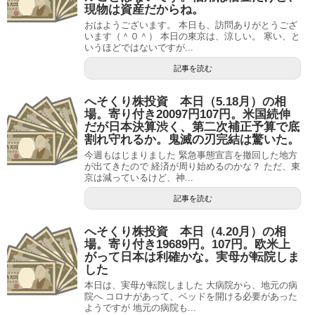
現物は資産だからね。
おはようございます。 本日も、訪問ありがとうござ
います（＾０＾） 本日の東京は、涼しい。 寒い、と
いうほどではないですが...
記事を読む
へそくり株投資 本日（5.18月）の相
場。寄り付き20097円107円。米国続伸
だが日本決算渋く、第二次補正予算で底
割れ守れるか。鬼滅の刃完結は驚いた。
今週もはじまりました 緊急事態宣言を撤回した地方
が出てきたので 経済が周り始めるのかな？ ただ、東
京は減っているけど、神...
記事を読む
へそくり株投資 本日（4.20月）の相
場。寄り付き19689円。107円。欧米上
がって日本は利確かな。実母が転院しま
した
本日は、実母が転院しました 大病院から、地元の病
院へ コロナがあって、ベッドを開ける必要があった
ようですが 地元の病院も...