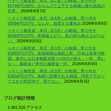
へそくり株投資 本日（8.7金）の相場。寄り付き
65746円158円。ホルムズで上下する相場に疲れ気味の
世界。
2026年8月7日
へそくり株投資 本日（8.6木）の相場。寄り付き
65896円157円。なんか、放置する夏休み
2026年8月6日
へそくり株投資 本日（8.5水）の相場。寄り付き
64565円157円。米国爆上がり。私の持ち株は上がらな
い。
2026年8月5日
へそくり株投資 本日（8.3月）の相場。寄り付き
63995円157円。米国相場は連続上昇。日本は為替で軟
調。来月には日本株配当取りの9月が来る。一年、早い
な～。義援金と寄付は義援金一択。
2026年8月4日
へそくり株投資 本日（8.3月）の相場。寄り付き
63834円157円。為替に影響される相場。円高で下がっ
てますが想定内で、慌てない。
2026年8月3日
ブログ統計情報
1,481,516 アクセス