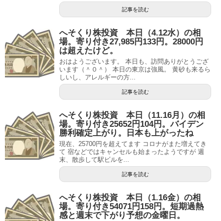
記事を読む
へそくり株投資 本日（4.12水）の相
場。寄り付き27,985円133円。28000円
は超えたけど。
おはようございます。 本日も、訪問ありがとうござ
います（＾０＾） 本日の東京は強風。 黄砂も来るら
しいし、アレルギーの方...
記事を読む
へそくり株投資 本日（11.16月）の相
場。寄り付き25652円104円。バイデン
勝利確定上がり。日本も上がったね
現在、25700円を超えてます コロナがまた増えてき
て 宿などではキャンセルも始まったようですが 週
末、散歩して駅ビルを...
記事を読む
へそくり株投資 本日（1.16金）の相
場。寄り付き54071円158円。短期過熱
感と週末で下がり予想の金曜日。