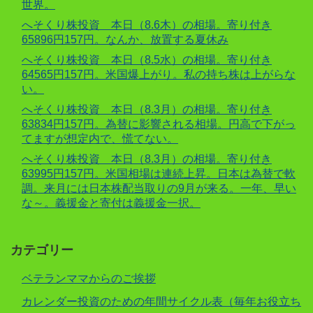
世界。
へそくり株投資 本日（8.6木）の相場。寄り付き
65896円157円。なんか、放置する夏休み
へそくり株投資 本日（8.5水）の相場。寄り付き
64565円157円。米国爆上がり。私の持ち株は上がらな
い。
へそくり株投資 本日（8.3月）の相場。寄り付き
63834円157円。為替に影響される相場。円高で下がっ
てますが想定内で、慌てない。
へそくり株投資 本日（8.3月）の相場。寄り付き
63995円157円。米国相場は連続上昇。日本は為替で軟
調。来月には日本株配当取りの9月が来る。一年、早い
な～。義援金と寄付は義援金一択。
カテゴリー
ベテランママからのご挨拶
カレンダー投資のための年間サイクル表（毎年お役立ち