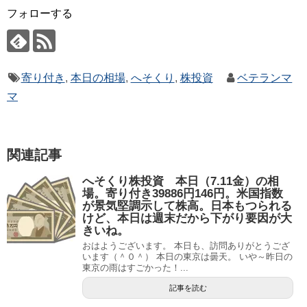
フォローする
寄り付き
,
本日の相場
,
へそくり
,
株投資
ベテランマ
マ
関連記事
へそくり株投資 本日（7.11金）の相
場。寄り付き39886円146円。米国指数
が景気堅調示して株高。日本もつられる
けど、本日は週末だから下がり要因が大
きいね。
おはようございます。 本日も、訪問ありがとうござ
います（＾０＾） 本日の東京は曇天。 いや～昨日の
東京の雨はすごかった！...
記事を読む