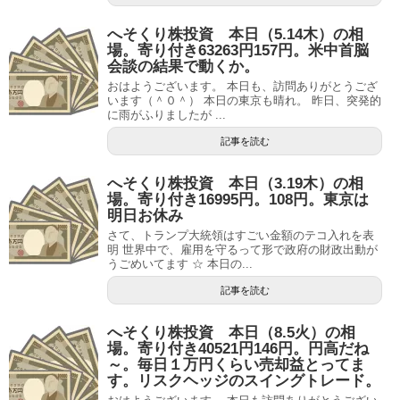
へそくり株投資 本日（5.14木）の相
場。寄り付き63263円157円。米中首脳
会談の結果で動くか。
おはようございます。 本日も、訪問ありがとうござ
います（＾０＾） 本日の東京も晴れ。 昨日、突発的
に雨がふりましたが ...
記事を読む
へそくり株投資 本日（3.19木）の相
場。寄り付き16995円。108円。東京は
明日お休み
さて、トランプ大統領はすごい金額のテコ入れを表
明 世界中で、雇用を守るって形で政府の財政出動が
うごめいてます ☆ 本日の...
記事を読む
へそくり株投資 本日（8.5火）の相
場。寄り付き40521円146円。円高だね
～。毎日１万円くらい売却益とってま
す。リスクヘッジのスイングトレード。