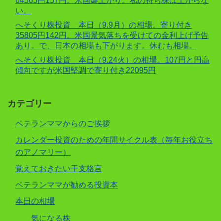
64565円157円。米国爆上がり。私の持ち株は上がらな
い。
へそくり株投資 本日（9.9月）の相場。寄り付き
35805円142円。米国景気落ちを受けての金利上げ予告
あり。で、日本の相場も下がります。休むも相場。
へそくり株投資 本日（9.24火）の相場。107円と円高
傾向ですが米国堅調で寄り付き22095円
カテゴリー
ベテランママからのご挨拶
カレンダー投資のための年間サイクル表（毎年お役立ち
のアノマリー）
覚えておきたい干支格言
ベテランママが勧める投資本
本日の相場
気になる株