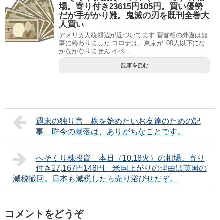
場。寄り付き23615円105円。買い優勢
だが手がかり難。鬼滅の刃を既刊全巻大
人買い
アメリカ大統領選が近づいてます 菅首相の外遊は無
事に終わりました コロナは、東京が100人以下にな
かなかなりません イベ...
記事を読む
週末の独り言 株を始めたいお友達のための記
事 昨今の暴落は、ありがちなことです。
へそくり株投資 本日（10.18火）の相場。寄り
付き27,167円148円。米国上がりの理由は英国の
減税撤回。日本も減税したら売り浴びせだぞ。
コメントをどうぞ