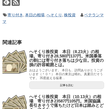
寄り付き
,
本日の相場
,
へそくり
,
株投資
ベテランマ
マ
関連記事
へそくり株投資 本日（8.23火）の相
場。寄り付き28,580円137円。米国暴落
の割には寄り付き落ちは少な目。投資の
損の許容範囲とは。
おはようございます。 本日も、訪問ありがとうござ
います（＾０＾） 本日の東京は晴れ。真夏日だそう
です。 35度超える猛暑...
記事を読む
へそくり株投資 本日（10.13火）の相
場 寄り付き23587円105円。米国協議
長引きそうで落ちたけど日本は踏みとど