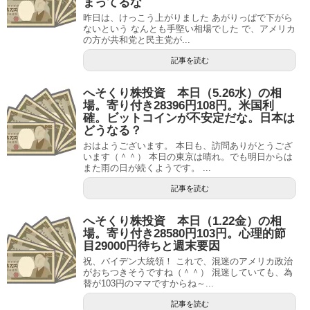
まってるな
昨日は、けっこう上がりました あがりっぱで下がら
ないという なんとも手堅い相場でした で、アメリカ
の方が共和党と民主党が...
記事を読む
へそくり株投資 本日（5.26水）の相
場。寄り付き28396円108円。米国利
確。ビットコインが不安定だな。日本は
どうなる？
おはようございます。 本日も、訪問ありがとうござ
います（＾＾） 本日の東京は晴れ。でも明日からは
また雨の日が続くようです。 ...
記事を読む
へそくり株投資 本日（1.22金）の相
場。寄り付き28580円103円。心理的節
目29000円待ちと週末要因
祝、バイデン大統領！ これで、混迷のアメリカ政治
がおちつきそうですね（＾＾） 混迷していても、為
替が103円のママですからね～...
記事を読む