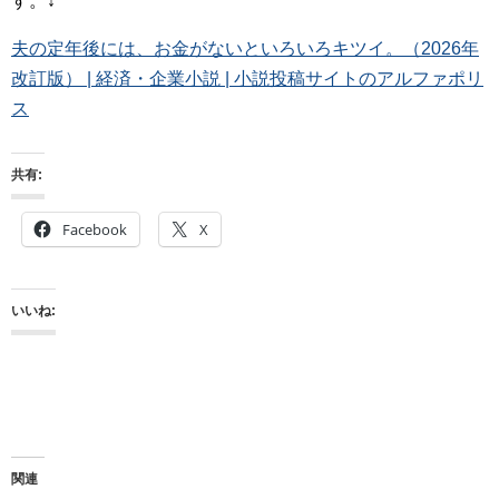
す。↓
夫の定年後には、お金がないといろいろキツイ。（2026年
改訂版） | 経済・企業小説 | 小説投稿サイトのアルファポリ
ス
共有:
Facebook
X
いいね:
関連