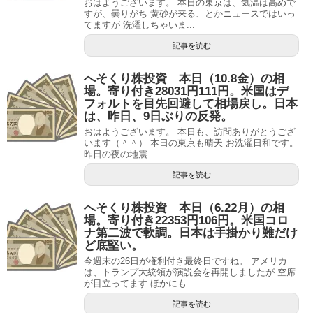
おはようございます。 本日の東京は、気温は高めで
すが、曇りがち 黄砂が来る、とかニュースではいっ
てますが 洗濯しちゃいま...
記事を読む
へそくり株投資 本日（10.8金）の相
場。寄り付き28031円111円。米国はデ
フォルトを目先回避して相場戻し。日本
は、昨日、9日ぶりの反発。
おはようございます。 本日も、訪問ありがとうござ
います（＾＾） 本日の東京も晴天 お洗濯日和です。
昨日の夜の地震...
記事を読む
へそくり株投資 本日（6.22月）の相
場。寄り付き22353円106円。米国コロ
ナ第二波で軟調。日本は手掛かり難だけ
ど底堅い。
今週末の26日が権利付き最終日ですね。 アメリカ
は、トランプ大統領が演説会を再開しましたが 空席
が目立ってます ほかにも...
記事を読む