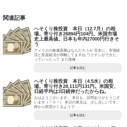
関連記事
へそくり株投資 本日（12.7月）の相
場。寄り付き26894円104円。米国市場
史上最高値。日本も年内27000円行きそ
う
アメリカの株価高騰はなんだろうか 完全に、市場経
済と投資経済が乖離してますね ワクチンができた、
っていったって まだ接種...
記事を読む
へそくり株投資 本日（4.5水）の相
場。寄り付き28,111円131円。米国安、
日経平均は3日続伸だったからね。
おはようございます。 本日も、訪問ありがとうござ
います（＾０＾） 本日の東京は、少し涼しいです。
西から雨雲がくるようで...
記事を読む