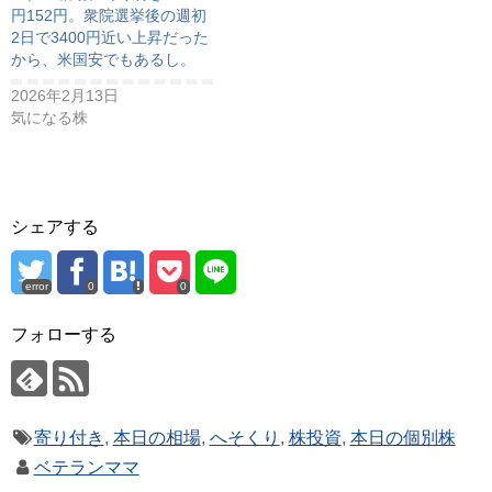
円152円。衆院選挙後の週初
2日で3400円近い上昇だった
から、米国安でもあるし。
2026年2月13日
気になる株
シェアする
error
0
0
フォローする
寄り付き
,
本日の相場
,
へそくり
,
株投資
,
本日の個別株
ベテランママ