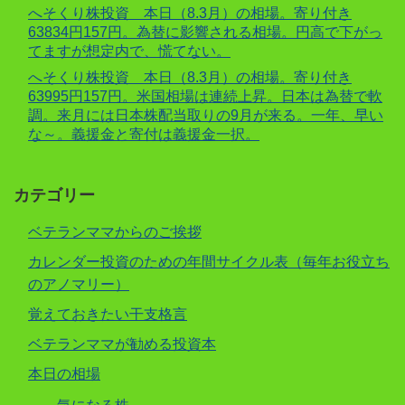
へそくり株投資 本日（8.3月）の相場。寄り付き
63834円157円。為替に影響される相場。円高で下がっ
てますが想定内で、慌てない。
へそくり株投資 本日（8.3月）の相場。寄り付き
63995円157円。米国相場は連続上昇。日本は為替で軟
調。来月には日本株配当取りの9月が来る。一年、早い
な～。義援金と寄付は義援金一択。
カテゴリー
ベテランママからのご挨拶
カレンダー投資のための年間サイクル表（毎年お役立ち
のアノマリー）
覚えておきたい干支格言
ベテランママが勧める投資本
本日の相場