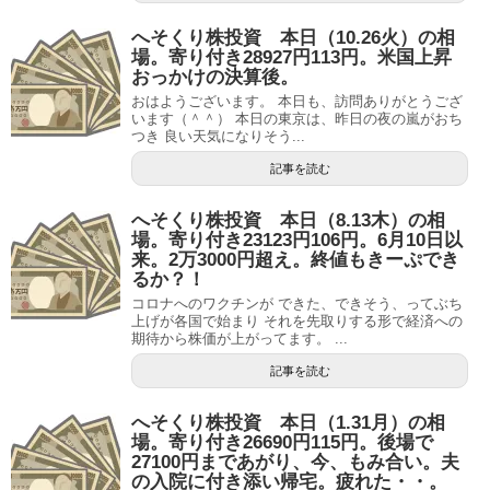
へそくり株投資 本日（10.26火）の相
場。寄り付き28927円113円。米国上昇
おっかけの決算後。
おはようございます。 本日も、訪問ありがとうござ
います（＾＾） 本日の東京は、昨日の夜の嵐がおち
つき 良い天気になりそう...
記事を読む
へそくり株投資 本日（8.13木）の相
場。寄り付き23123円106円。6月10日以
来。2万3000円超え。終値もきーぷでき
るか？！
コロナへのワクチンが できた、できそう、ってぶち
上げが各国で始まり それを先取りする形で経済への
期待から株価が上がってます。 ...
記事を読む
へそくり株投資 本日（1.31月）の相
場。寄り付き26690円115円。後場で
27100円まであがり、今、もみ合い。夫
の入院に付き添い帰宅。疲れた・・。