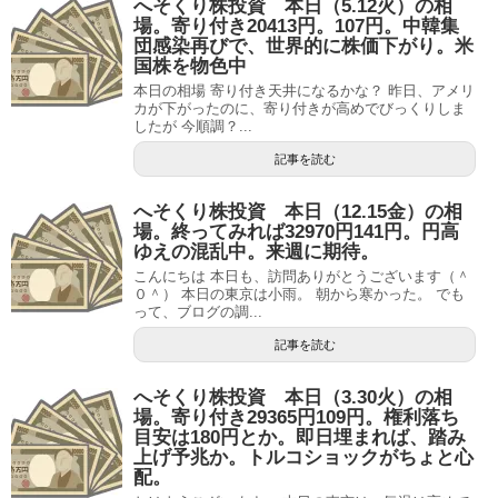
へそくり株投資 本日（5.12火）の相
場。寄り付き20413円。107円。中韓集
団感染再びで、世界的に株価下がり。米
国株を物色中
本日の相場 寄り付き天井になるかな？ 昨日、アメリ
カが下がったのに、寄り付きが高めでびっくりしま
したが 今順調？...
記事を読む
へそくり株投資 本日（12.15金）の相
場。終ってみれば32970円141円。円高
ゆえの混乱中。来週に期待。
こんにちは 本日も、訪問ありがとうございます（＾
０＾） 本日の東京は小雨。 朝から寒かった。 でも
って、ブログの調...
記事を読む
へそくり株投資 本日（3.30火）の相
場。寄り付き29365円109円。権利落ち
目安は180円とか。即日埋まれば、踏み
上げ予兆か。トルコショックがちょと心
配。