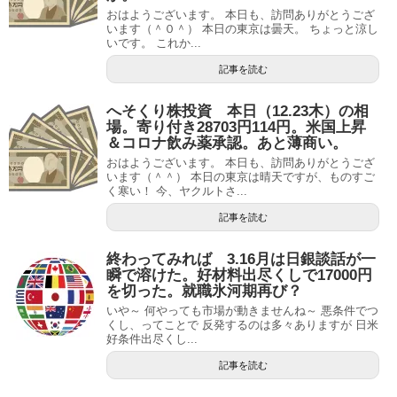
おはようございます。 本日も、訪問ありがとうござ
います（＾０＾） 本日の東京は曇天。 ちょっと涼し
いです。 これか...
記事を読む
へそくり株投資 本日（12.23木）の相
場。寄り付き28703円114円。米国上昇
＆コロナ飲み薬承認。あと薄商い。
おはようございます。 本日も、訪問ありがとうござ
います（＾＾） 本日の東京は晴天ですが、ものすご
く寒い！ 今、ヤクルトさ...
記事を読む
終わってみれば 3.16月は日銀談話が一
瞬で溶けた。好材料出尽くしで17000円
を切った。就職氷河期再び？
いや～ 何やっても市場が動きませんね～ 悪条件でつ
くし、ってことで 反発するのは多々ありますが 日米
好条件出尽くし...
記事を読む