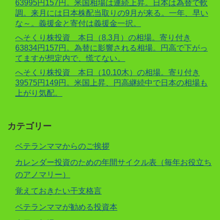
63995円157円。米国相場は連続上昇。日本は為替で軟
調。来月には日本株配当取りの9月が来る。一年、早い
な～。義援金と寄付は義援金一択。
へそくり株投資 本日（8.3月）の相場。寄り付き
63834円157円。為替に影響される相場。円高で下がっ
てますが想定内で、慌てない。
へそくり株投資 本日（10.10木）の相場。寄り付き
39575円149円。米国上昇、円高継続中で日本の相場も
上がり気配。
カテゴリー
ベテランママからのご挨拶
カレンダー投資のための年間サイクル表（毎年お役立ち
のアノマリー）
覚えておきたい干支格言
ベテランママが勧める投資本