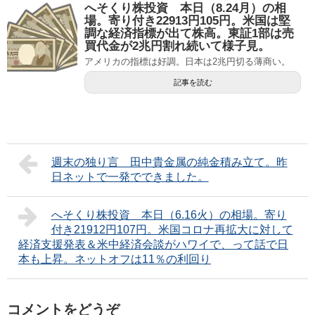
へそくり株投資 本日（8.24月）の相
場。寄り付き22913円105円。米国は堅
調な経済指標が出て株高。東証1部は売
買代金が2兆円割れ続いて様子見。
アメリカの指標は好調。日本は2兆円切る薄商い。
記事を読む
週末の独り言 田中貴金属の純金積み立て。昨
日ネットで一発でできました。
へそくり株投資 本日（6.16火）の相場。寄り
付き21912円107円。米国コロナ再拡大に対して
経済支援発表＆米中経済会談がハワイで、って話で日
本も上昇。ネットオフは11％の利回り
コメントをどうぞ