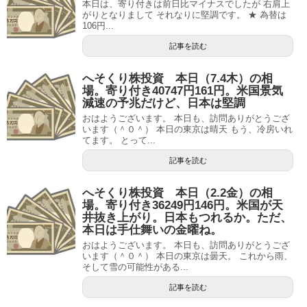
本日は、寄り付きは前日比マイナスでしたが 右肩上
がりとなりまして それなりに堅調です。 ★ 為替は
106円...
記事を読む
へそくり株投資 本日（7.4木）の相
場。寄り付き40747円161円。米国景気
減速の予兆だけど、日本は堅調
おはようございます。 本日も、訪問ありがとうござ
います（＾０＾） 本日の東京は晴天 もう、冷房いれ
てます。 とって...
記事を読む
へそくり株投資 本日（2.2金）の相
場。寄り付き36249円146円。米国が天
井抜き上がり。日本もつれるか。ただ、
本日は手仕舞いの金曜ね。
おはようございます。 本日も、訪問ありがとうござ
います（＾０＾） 本日の東京は曇天。 これから雨、
そして雪の可能性がある...
記事を読む