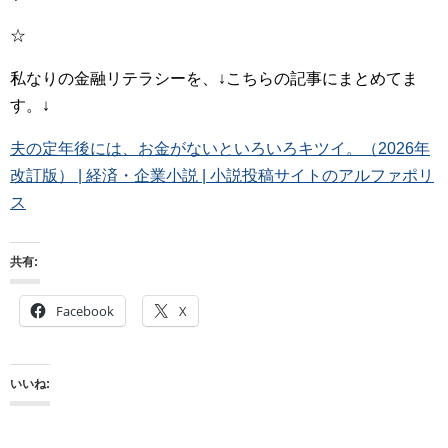
☆
私なりの金融リテラシーを、↓こちらの記事にまとめてま
す。↓
夫の定年後には、お金がないといろいろキツイ。（2026年
改訂版） | 経済・企業小説 | 小説投稿サイトのアルファポリ
ス
共有:
Facebook
X
いいね: