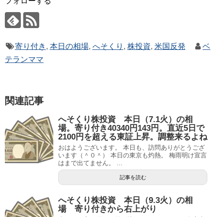
フォローする
寄り付き
,
本日の相場
,
へそくり
,
株投資
,
米国反発
ベ
テランママ
関連記事
へそくり株投資 本日（7.1火）の相
場。寄り付き40340円143円。直近5日で
2100円を超える東証上昇。調整来るよね
おはようございます。 本日も、訪問ありがとうござ
います（＾０＾） 本日の東京も灼熱。 梅雨明け宣言
はまで出てません。 ...
記事を読む
へそくり株投資 本日（9.3火）の相
場 寄り付きから右上がり