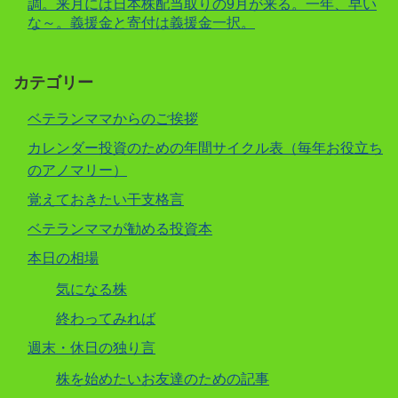
調。来月には日本株配当取りの9月が来る。一年、早い
な～。義援金と寄付は義援金一択。
カテゴリー
ベテランママからのご挨拶
カレンダー投資のための年間サイクル表（毎年お役立ち
のアノマリー）
覚えておきたい干支格言
ベテランママが勧める投資本
本日の相場
気になる株
終わってみれば
週末・休日の独り言
株を始めたいお友達のための記事