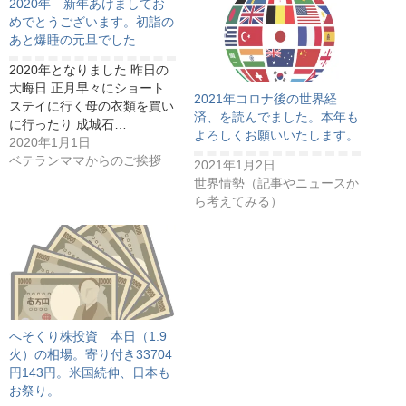
2020年 新年あけましてお
めでとうございます。初詣の
あと爆睡の元旦でした
2020年となりました 昨日の
大晦日 正月早々にショート
2021年コロナ後の世界経
ステイに行く母の衣類を買い
済、を読んでました。本年も
に行ったり 成城石…
よろしくお願いいたします。
2020年1月1日
ベテランママからのご挨拶
2021年1月2日
世界情勢（記事やニュースか
ら考えてみる）
へそくり株投資 本日（1.9
火）の相場。寄り付き33704
円143円。米国続伸、日本も
お祭り。