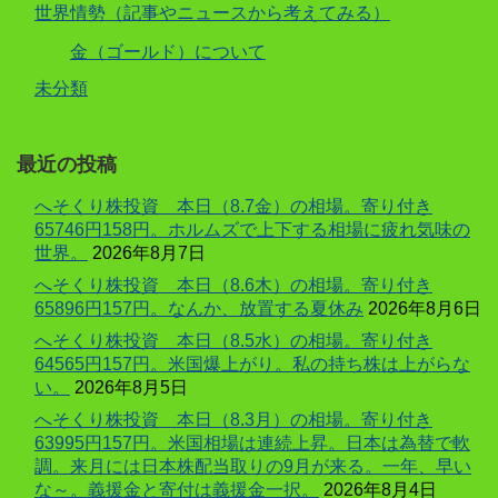
世界情勢（記事やニュースから考えてみる）
金（ゴールド）について
未分類
最近の投稿
へそくり株投資 本日（8.7金）の相場。寄り付き
65746円158円。ホルムズで上下する相場に疲れ気味の
世界。
2026年8月7日
へそくり株投資 本日（8.6木）の相場。寄り付き
65896円157円。なんか、放置する夏休み
2026年8月6日
へそくり株投資 本日（8.5水）の相場。寄り付き
64565円157円。米国爆上がり。私の持ち株は上がらな
い。
2026年8月5日
へそくり株投資 本日（8.3月）の相場。寄り付き
63995円157円。米国相場は連続上昇。日本は為替で軟
調。来月には日本株配当取りの9月が来る。一年、早い
な～。義援金と寄付は義援金一択。
2026年8月4日