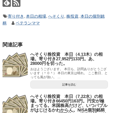
寄り付き
,
本日の相場
,
へそくり
,
株投資
,
本日の個別銘
柄
ベテランママ
関連記事
へそくり株投資 本日（4.13木）の相
場。寄り付き27,952円133円。あ、
28000円を切った。
おはようございます。 本日も、訪問ありがとうござ
います（＾０＾） 本日の東京は晴れ。 ここ数日、と
っても風が強い。 ...
記事を読む
へそくり株投資 本日（7.22水）の相
場。寄り付き66450円163円。円安が極
まってる。米国株高だけど、いつバブル
がはじけるかわからん。NISA個別銘柄