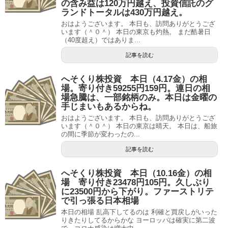
の含み益は120万円越え、投資信託のグ
ランドトータルは430万円越え。
おはようございます。 本日も、訪問ありがとうござ
います（＾０＾） 本日の東京も灼熱。 まだ酷暑日
（40度超え）ではありま...
記事を読む
へそくり株投資 本日（4.17金）の相
場。寄り付き59255円159円。連日の相
場急騰は、一部銘柄のみ。本日は金曜の
手じまいもあるからね。
おはようございます。 本日も、訪問ありがとうござ
います（＾０＾） 本日の東京は晴天。 本日は、船旅
の間に季節が変わったの...
記事を読む
へそくり株投資 本日（10.16金）の相
場 寄り付き23478円105円。久しぶり
に23500円から下がり。ファーストリテ
で引っ張る日本相場
本日の相場 乱高下してるのは 利確と買戻しがいった
りきたりしてるからかな ヨーロッパは確実に第二波