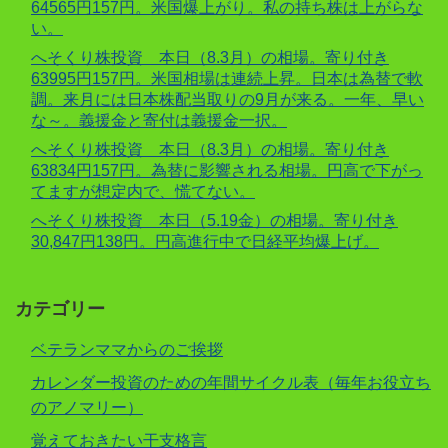
64565円157円。米国爆上がり。私の持ち株は上がらな
い。
へそくり株投資 本日（8.3月）の相場。寄り付き
63995円157円。米国相場は連続上昇。日本は為替で軟
調。来月には日本株配当取りの9月が来る。一年、早い
な～。義援金と寄付は義援金一択。
へそくり株投資 本日（8.3月）の相場。寄り付き
63834円157円。為替に影響される相場。円高で下がっ
てますが想定内で、慌てない。
へそくり株投資 本日（5.19金）の相場。寄り付き
30,847円138円。円高進行中で日経平均爆上げ。
カテゴリー
ベテランママからのご挨拶
カレンダー投資のための年間サイクル表（毎年お役立ち
のアノマリー）
覚えておきたい干支格言