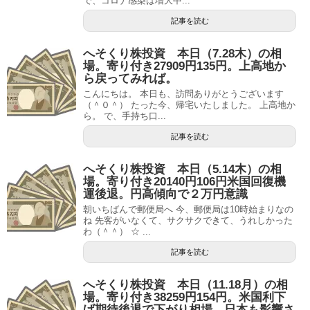
で、コロナ感染は増大中...
記事を読む
へそくり株投資 本日（7.28木）の相
場。寄り付き27909円135円。上高地か
ら戻ってみれば。
こんにちは。 本日も、訪問ありがとうございます
（＾０＾） たった今、帰宅いたしました。 上高地か
ら。 で、手持ち口...
記事を読む
へそくり株投資 本日（5.14木）の相
場。寄り付き20140円106円米国回復機
運後退。円高傾向で２万円意識
朝いちばんで郵便局へ 今、郵便局は10時始まりなの
ね 先客がいなくて、サクサクできて、うれしかった
わ（＾＾） ☆ ...
記事を読む
へそくり株投資 本日（11.18月）の相
場。寄り付き38259円154円。米国利下
げ期待後退で下がり相場。日本も影響さ