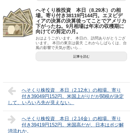
へそくり株投資 本日（8.29木）の相
場。寄り付き38119円144円。エヌビデ
ィアの決算の決算後ってことでアメリカ
下がったね。9月相場は年末の収穫期に
向けての剪定の月。
おはようございます。 本日の、訪問ありがとうござ
います。 本日の東京は曇天 これからしばらくは、台
風の影響で天気が悪いら...
記事を読む
へそくり株投資 本日（2.12水）の相場。寄り
付き39049円152円。米国上がりだが関税が決定
して、いろいろ先が見えない。
へそくり株投資 本日（2.14金）の相場。寄り
付き39419円152円。米国高だが、日本はポジ解
消流れか。