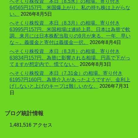
へそくり株投資 本日（8.5水）の相場。寄り付き
64565円157円。米国爆上がり。私の持ち株は上がらな
い。
2026年8月5日
へそくり株投資 本日（8.3月）の相場。寄り付き
63995円157円。米国相場は連続上昇。日本は為替で軟
調。来月には日本株配当取りの9月が来る。一年、早い
な～。義援金と寄付は義援金一択。
2026年8月4日
へそくり株投資 本日（8.3月）の相場。寄り付き
63834円157円。為替に影響される相場。円高で下がっ
てますが想定内で、慌てない。
2026年8月3日
へそくり株投資 本日（7.31金）の相場。寄り付き
61957円160円。為替介入があったようですが、金利上
げしないと上げのキープは難しいかな。
2026年7月31
日
ブログ統計情報
1,481,516 アクセス