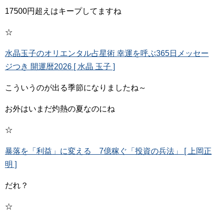
17500円超えはキープしてますね
☆
水晶玉子のオリエンタル占星術 幸運を呼ぶ365日メッセー
ジつき 開運暦2026 [ 水晶 玉子 ]
こういうのが出る季節になりましたね～
お外はいまだ灼熱の夏なのにね
☆
暴落を「利益」に変える 7億稼ぐ「投資の兵法」 [ 上岡正
明 ]
だれ？
☆