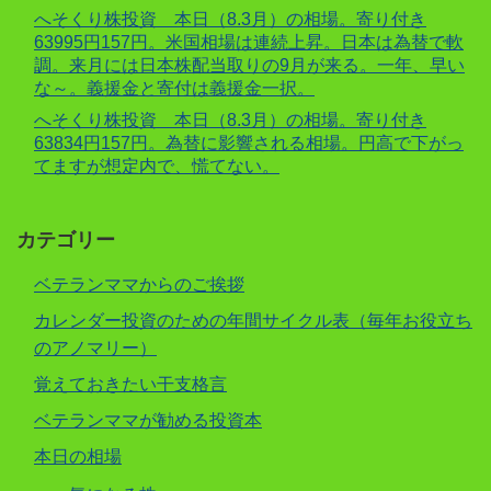
へそくり株投資 本日（8.3月）の相場。寄り付き
63995円157円。米国相場は連続上昇。日本は為替で軟
調。来月には日本株配当取りの9月が来る。一年、早い
な～。義援金と寄付は義援金一択。
へそくり株投資 本日（8.3月）の相場。寄り付き
63834円157円。為替に影響される相場。円高で下がっ
てますが想定内で、慌てない。
カテゴリー
ベテランママからのご挨拶
カレンダー投資のための年間サイクル表（毎年お役立ち
のアノマリー）
覚えておきたい干支格言
ベテランママが勧める投資本
本日の相場