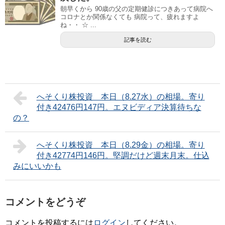
朝早くから 90歳の父の定期健診につきあって病院へ
コロナとか関係なくても 病院って、疲れますよ
ね・・ ☆ ...
記事を読む
へそくり株投資 本日（8.27水）の相場。寄り
付き42476円147円。エヌビディア決算待ちな
の？
へそくり株投資 本日（8.29金）の相場。寄り
付き42774円146円。堅調だけど週末月末。仕込
みにいいかも
コメントをどうぞ
コメントを投稿するには
ログイン
してください。