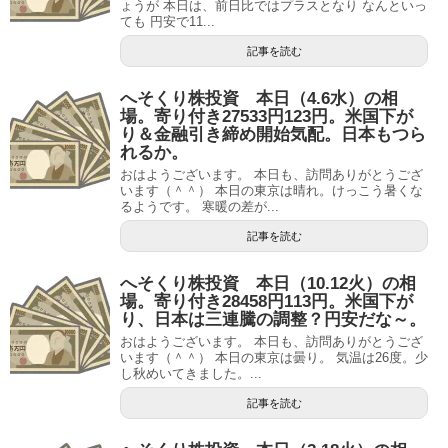
ょうが 本日は、前日比ではプラスとなり なんといっ
ても 円安で11...
記事を読む
へそくり株投資 本日（4.6水）の相
場。寄り付き27533円123円。米国下が
り＆金融引き締め開始気配。日本もつら
れるか。
おはようございます。 本日も、訪問ありがとうござ
います（＾＾） 本日の東京は晴れ。けっこう暑くな
るようです。 寒暖の差が...
記事を読む
へそくり株投資 本日（10.12火）の相
場。寄り付き28458円113円。米国下が
り、日本は三連騰の調整？円安だな～。
おはようございます。 本日も、訪問ありがとうござ
います（＾＾） 本日の東京は曇り。 気温は26度。少
し秋めいてきました。...
記事を読む