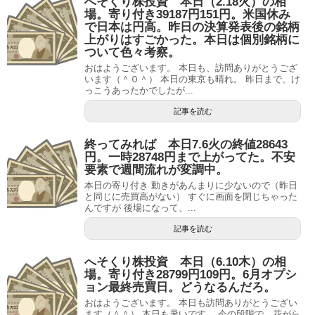
へそくり株投資 本日（2.18火）の相
場。寄り付き39187円151円。米国休み
で日本は円高。昨日の決算発表後の銘柄
上がりはすごかった。本日は個別銘柄に
ついて色々考察。
おはようございます。 本日も、訪問ありがとうござ
います（＾０＾） 本日の東京も晴れ。 昨日まで、け
っこうあったかでしたが...
記事を読む
終ってみれば 本日7.6火の終値28643
円。一時28748円まで上がってた。不安
要素で週間流れが変調中。
本日の寄り付き 動きがあんまりに少ないので（昨日
と同じに売買高がない） すぐに画面を閉じちゃった
んですが 後場になって、...
記事を読む
へそくり株投資 本日（6.10木）の相
場。寄り付き28799円109円。6月オプシ
ョン最終売買日。どうなるんだろ。
おはようございます。 本日も訪問ありがとうござい
ます（＾＾） 本日も暑いです。 今の段階で、花がら