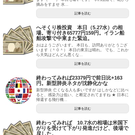
摘みをすませ 水...
記事を読む
へそくり株投資 本日（5.27水）の相
場。寄り付き65777円159円。イラン船
舶攻撃で中東また緊迫。
おはようございます。 本日も、訪問ありがとうござ
います（＾０＾） 本日の東京は晴れ。 でも、これか
ら天気はどんどん悪くな...
記事を読む
終わってみれば23379円で前日比+163
円。新型肺炎ネタが沈静化かな
新型肺炎 亡くなる人も多いですが はしかなどに比べ
ると、感染力は低い、と断定されてますね ★ 日本に
帰還する飛行機...
記事を読む
終わってみれば 10.7水の相場は米国下
がりを受けて下がり発進だけど、後場で
戻した。