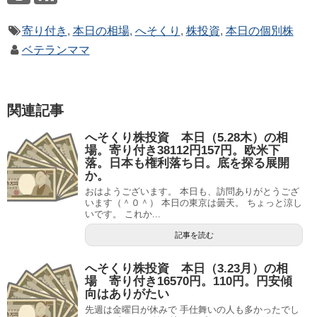
寄り付き
,
本日の相場
,
へそくり
,
株投資
,
本日の個別株
ベテランママ
関連記事
へそくり株投資 本日（5.28木）の相
場。寄り付き38112円157円。欧米下
落。日本も権利落ち日。底を探る展開
か。
おはようございます。 本日も、訪問ありがとうござ
います（＾０＾） 本日の東京は曇天。 ちょっと涼し
いです。 これか...
記事を読む
へそくり株投資 本日（3.23月）の相
場 寄り付き16570円。110円。円安傾
向はありがたい
先週は金曜日が休みで 手仕舞いの人も多かったでし