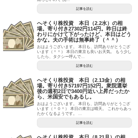
記事を読む
へそくり株投資 本日（2.2水）の相
場。寄り付き27302円114円。昨日は終
わりにかけて下がったけど、本日はどう
かな。夫の手術は無事終了（＾＾）
おはようございます。 本日も、訪問ありがとうござ
います（＾＾） 本日の東京も良いお天気。 もう少し
したら、タクシー呼んで...
記事を読む
へそくり株投資 本日（2.13金）の相
場。寄り付き57197円152円。衆院選挙
後の週初2日で3400円近い上昇だったか
ら、米国安でもあるし。
おはようございます。 本日も、訪問ありがとうござ
います（＾０＾） 本日の東京は晴天。 これからあっ
たかくなるようです。 ...
記事を読む
へそくり株投資 本日（8.21月）の相