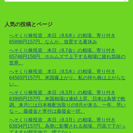
人気の投稿とページ
へそくり株投資 本日（8.6木）の相場。寄り付き
65896円157円。なんか、放置する夏休み
へそくり株投資 本日（8.7金）の相場。寄り付き
65746円158円。ホルムズで上下する相場に疲れ気味の
世界。
へそくり株投資 本日（8.5水）の相場。寄り付き
64565円157円。米国爆上がり。私の持ち株は上がらな
い。
へそくり株投資 本日（8.3月）の相場。寄り付き
63995円157円。米国相場は連続上昇。日本は為替で軟
調。来月には日本株配当取りの9月が来る。一年、早い
な～。義援金と寄付は義援金一択。
へそくり株投資 本日（8.3月）の相場。寄り付き
63834円157円。為替に影響される相場。円高で下がっ
てますが想定内で、慌てない。