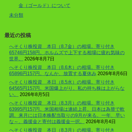
金（ゴールド）について
未分類
最近の投稿
へそくり株投資 本日（8.7金）の相場。寄り付き
65746円158円。ホルムズで上下する相場に疲れ気味の
世界。
2026年8月7日
へそくり株投資 本日（8.6木）の相場。寄り付き
65896円157円。なんか、放置する夏休み
2026年8月6日
へそくり株投資 本日（8.5水）の相場。寄り付き
64565円157円。米国爆上がり。私の持ち株は上がらな
い。
2026年8月5日
へそくり株投資 本日（8.3月）の相場。寄り付き
63995円157円。米国相場は連続上昇。日本は為替で軟
調。来月には日本株配当取りの9月が来る。一年、早い
な～。義援金と寄付は義援金一択。
2026年8月4日
へそくり株投資 本日（8.3月）の相場。寄り付き