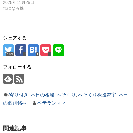
2025年11月26日
気になる株
シェアする
error
0
0
フォローする
寄り付き
,
本日の相場
,
へそくり
,
へそくり株投資宇
,
本日
の個別銘柄
ベテランママ
関連記事