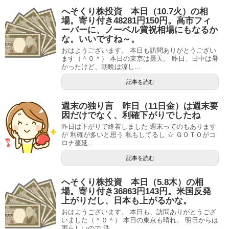
へそくり株投資 本日（10.7火）の相
場。寄り付き48281円150円。高市フィ
ーバーに、ノーベル賞祝相場にもなるか
な。いいですね～。
おはようございます。 本日も訪問ありがとうござい
ます（＾０＾） 本日の東京は曇天。 昨日、日中は暑
かったけど、朝晩は涼し...
記事を読む
週末の独り言 昨日（11日金）は週末要
因だけでなく、利確下がりでしたね
昨日は下がりで終着しました 週末ってのもあります
が 利確が多いと思う 私もしてるし ☆ ＧＯＴＯがコ
ロナ蔓延...
記事を読む
へそくり株投資 本日（5.8木）の相
場。寄り付き36863円143円。米国反発
上がりだし、日本も上がるかな。
おはようございます。 本日も、訪問ありがとうござ
いました（＾０＾） 本日の東京も晴れ。 明日からは
雨らしいので 洗...