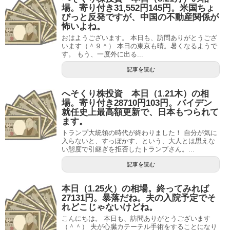
場。寄り付き31,552円145円。米国ちょ
びっと反発ですが、中国の不動産関係が
怖いよね。
おはようございます。 本日も、訪問ありがとうござ
います（＾９＾） 本日の東京も晴。暑くなるようで
す。 もう、一度外に出る...
記事を読む
へそくり株投資 本日（1.21木）の相
場。寄り付き28710円103円。バイデン
就任史上最高額更新で、日本もつられて
ます。
トランプ大統領の時代が終わりました！ 自分が気に
入らないと、すっぽかす、という、大人とは思えな
い態度で引継ぎを拒否したトランプさん。...
記事を読む
本日（1.25火）の相場。終ってみれば
27131円。暴落だね。夫の入院予定でそ
れどこじゃないけどね。
こんにちは。 本日も、訪問ありがとうございます
（＾＾） 夫が心臓カテーテル手術をすることになり