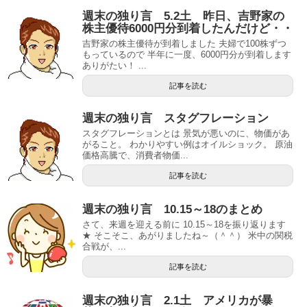
週末の独り言 5.2土 昨日、吉野家の
株主優待6000円分到着したんだけど・・
吉野家の株主優待が到着しました 夫婦で100株ずつ
もっているので 半年に一度、6000円分が到着します
ありがたい！ ...
記事を読む
週末の独り言 スタグフレーション
スタグフレーションとは 景気が悪いのに、物価があ
がること。 わかりやすい例はオイルショック。 原油
価格高騰で、消費者物価...
記事を読む
週末の独り言 10.15～18のまとめ
さて、来週を迎える前に 10.15～18を振り返ります
★ そこそこ、あがりましたね～（＾＾） 米中の関税
合戦が、...
記事を読む
週末の独り言 2.1土 アメリカが暴