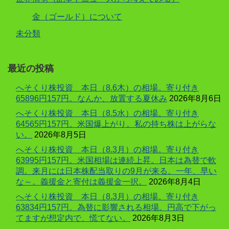
金（ゴールド）について
未分類
最近の投稿
へそくり株投資 本日（8.6木）の相場。寄り付き
65896円157円。なんか、放置する夏休み
2026年8月6日
へそくり株投資 本日（8.5水）の相場。寄り付き
64565円157円。米国爆上がり。私の持ち株は上がらな
い。
2026年8月5日
へそくり株投資 本日（8.3月）の相場。寄り付き
63995円157円。米国相場は連続上昇。日本は為替で軟
調。来月には日本株配当取りの9月が来る。一年、早い
な～。義援金と寄付は義援金一択。
2026年8月4日
へそくり株投資 本日（8.3月）の相場。寄り付き
63834円157円。為替に影響される相場。円高で下がっ
てますが想定内で、慌てない。
2026年8月3日