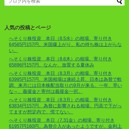
人気の投稿とページ
へそくり株投資 本日（8.5水）の相場。寄り付き
64565円157円。米国爆上がり。私の持ち株は上がらな
い。
へそくり株投資 本日（8.6木）の相場。寄り付き
65896円157円。なんか、放置する夏休み
へそくり株投資 本日（8.3月）の相場。寄り付き
63995円157円。米国相場は連続上昇。日本は為替で軟
調。来月には日本株配当取りの9月が来る。一年、早い
な～。義援金と寄付は義援金一択。
へそくり株投資 本日（8.3月）の相場。寄り付き
63834円157円。為替に影響される相場。円高で下がっ
てますが想定内で、慌てない。
へそくり株投資 本日（7.31金）の相場。寄り付き
61957円160円。為替介入があったようですが、金利上