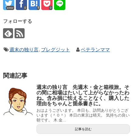
error
0
0
フォローする
週末の独り言
,
ブレグジット
ベテランママ
関連記事
週末の独り言 先週木・金と箱根旅。そ
の間に相場はたいして上がらなかったわ
ね。含み損に怯えることなく、購入した
理由をちゃんと箇条書きに。
おはようございます。 本日も、訪問ありがとうござ
います（＾０＾） 本日の東京は晴天。 気持ちの良い
朝です。 木.金...
記事を読む