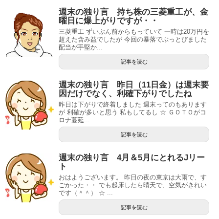
週末の独り言 持ち株の三菱重工が、金
曜日に爆上がりですが・・
三菱重工 ずいぶん前からもっていて 一時は20万円を
超えた含み益でしたが 今回の暴落でぶっとびました
配当が手堅か...
記事を読む
週末の独り言 昨日（11日金）は週末要
因だけでなく、利確下がりでしたね
昨日は下がりで終着しました 週末ってのもあります
が 利確が多いと思う 私もしてるし ☆ ＧＯＴＯがコ
ロナ蔓延...
記事を読む
週末の独り言 4月＆5月にとれるJリー
ト
おはようございます。 昨日の夜の東京は大雨で、す
ごかった・・ でも起床したら晴天で、空気がきれい
です（＾＾） ☆ ...
記事を読む