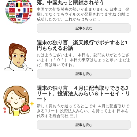
落。中国丸っと閉鎖されそう
中国での新型肺炎の勢いが止まりません 日本は、発
症してなくてもウイルスが発見されてますね 分離に
成功したので、これからはもっと...
記事を読む
週末の独り言 楽天銀行でポチすると1
円もらえるお話
おはようございます。 本日も、訪問ありがとうござ
います（＾０＾） 本日の東京はちょっと寒い まだま
だ、春は遠いですね。 ...
記事を読む
週末の独り言 ４月に配当取りできるJ
リート。投資法人みらい＆トーセイ・リ
ート
新しく買おうか迷ってるとこです ４月に配当取りで
きるJリート 投資法人みらい、を持ってます 日本を
代表する総合商社 三井...
記事を読む