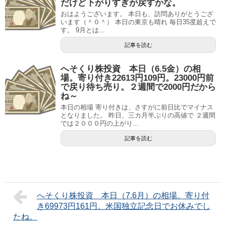
だけど下がりすぎが戻すかな。
おはようございます。 本日も、訪問ありがとうござ
います（＾０＾） 本日の東京も晴れ 毎日35度超えで
す。 9月とは...
記事を読む
へそくり株投資 本日（6.5金）の相
場。寄り付き22613円109円。23000円前
で戻り待ち売り。２週間で2000円だから
ね～
本日の相場 寄り付きは、さすがに前日比でマイナス
となりました。 昨日、三カ月半ぶりの高値で ２週間
では２０００円の上がり...
記事を読む
へそくり株投資 本日（7.6月）の相場。寄り付
き69973円161円。米国独立記念日でお休みでし
たね。