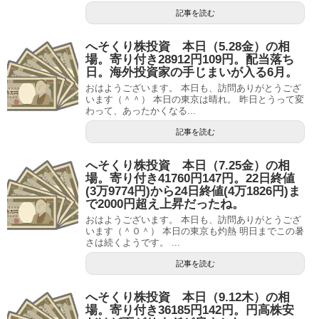
記事を読む
へそくり株投資 本日（5.28金）の相
場。寄り付き28912円109円。配当落ち
日。海外投資家の手じまいが入る6月。
おはようございます。 本日も、訪問ありがとうござ
います（＾＾） 本日の東京は晴れ。 昨日とうって変
わって、あったかくなる...
記事を読む
へそくり株投資 本日（7.25金）の相
場。寄り付き41760円147円。22日終値
(3万9774円)から24日終値(4万1826円)ま
で2000円超え上昇だったね。
おはようございます。 本日も、訪問ありがとうござ
います（＾０＾） 本日の東京も灼熱 明日までこの暑
さは続くようです。 ...
記事を読む
へそくり株投資 本日（9.12木）の相
場。寄り付き36185円142円。円高株安