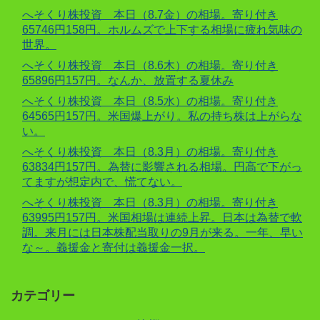
へそくり株投資 本日（8.7金）の相場。寄り付き
65746円158円。ホルムズで上下する相場に疲れ気味の
世界。
へそくり株投資 本日（8.6木）の相場。寄り付き
65896円157円。なんか、放置する夏休み
へそくり株投資 本日（8.5水）の相場。寄り付き
64565円157円。米国爆上がり。私の持ち株は上がらな
い。
へそくり株投資 本日（8.3月）の相場。寄り付き
63834円157円。為替に影響される相場。円高で下がっ
てますが想定内で、慌てない。
へそくり株投資 本日（8.3月）の相場。寄り付き
63995円157円。米国相場は連続上昇。日本は為替で軟
調。来月には日本株配当取りの9月が来る。一年、早い
な～。義援金と寄付は義援金一択。
カテゴリー