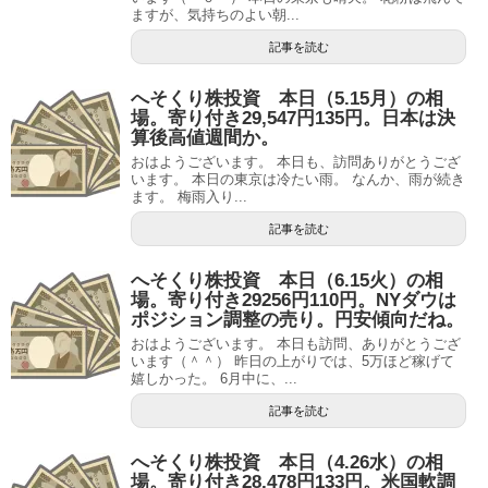
ますが、気持ちのよい朝...
記事を読む
へそくり株投資 本日（5.15月）の相
場。寄り付き29,547円135円。日本は決
算後高値週間か。
おはようございます。 本日も、訪問ありがとうござ
います。 本日の東京は冷たい雨。 なんか、雨が続き
ます。 梅雨入り...
記事を読む
へそくり株投資 本日（6.15火）の相
場。寄り付き29256円110円。NYダウは
ポジション調整の売り。円安傾向だね。
おはようございます。 本日も訪問、ありがとうござ
います（＾＾） 昨日の上がりでは、5万ほど稼げて
嬉しかった。 6月中に、...
記事を読む
へそくり株投資 本日（4.26水）の相
場。寄り付き28,478円133円。米国軟調