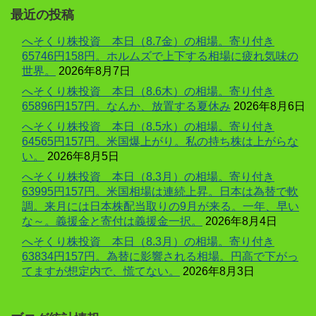
最近の投稿
へそくり株投資 本日（8.7金）の相場。寄り付き
65746円158円。ホルムズで上下する相場に疲れ気味の
世界。
2026年8月7日
へそくり株投資 本日（8.6木）の相場。寄り付き
65896円157円。なんか、放置する夏休み
2026年8月6日
へそくり株投資 本日（8.5水）の相場。寄り付き
64565円157円。米国爆上がり。私の持ち株は上がらな
い。
2026年8月5日
へそくり株投資 本日（8.3月）の相場。寄り付き
63995円157円。米国相場は連続上昇。日本は為替で軟
調。来月には日本株配当取りの9月が来る。一年、早い
な～。義援金と寄付は義援金一択。
2026年8月4日
へそくり株投資 本日（8.3月）の相場。寄り付き
63834円157円。為替に影響される相場。円高で下がっ
てますが想定内で、慌てない。
2026年8月3日