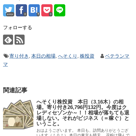
error
0
0
フォローする
寄り付き
,
本日の相場
,
へそくり
,
株投資
ベテランマ
マ
関連記事
へそくり株投資 本日（3.16木）の相
場。寄り付き26,796円132円。今度はク
レディセゾンか～！！相場が落ちても退
場しない。それがビジネス（＝稼ぐ）と
いうこと。
おはようございます。 本日も、訪問ありがとうござ
います（＾０＾） 本日の東京も晴天。 花粉は飛んで