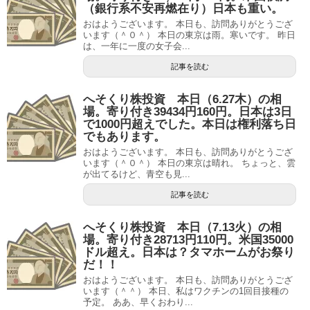
（銀行系不安再燃在り）日本も重い。
おはようございます。 本日も、訪問ありがとうござ
います（＾０＾） 本日の東京は雨。寒いです。 昨日
は、一年に一度の女子会...
記事を読む
へそくり株投資 本日（6.27木）の相
場。寄り付き39434円160円。日本は3日
で1000円超えでした。本日は権利落ち日
でもあります。
おはようございます。 本日も、訪問ありがとうござ
います（＾０＾） 本日の東京は晴れ。 ちょっと、雲
が出てるけど、青空も見...
記事を読む
へそくり株投資 本日（7.13火）の相
場。寄り付き28713円110円。米国35000
ドル超え。日本は？タマホームがお祭り
だ！！
おはようございます。 本日も、訪問ありがとうござ
います（＾＾） 本日、私はワクチンの1回目接種の
予定。 ああ、早くおわり...