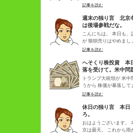
記事を読む
週末の独り言 北京
は後場参戦だな。
こんにちは。 本日も、
が 狼狽売りはやめましょ
記事を読む
へそくり株投資 本日
落を受けて。米中問
トランプ大統領が 米
うから 株価が暴落してます
記事を読む
休日の独り言 本日
ろ。
おはようございます。 
京は曇天。 これから雨が