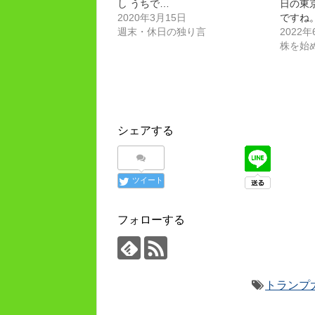
し うちで…
日の東
2020年3月15日
ですね。
週末・休日の独り言
2022年
株を始
シェアする
ツイート
フォローする
トランプ