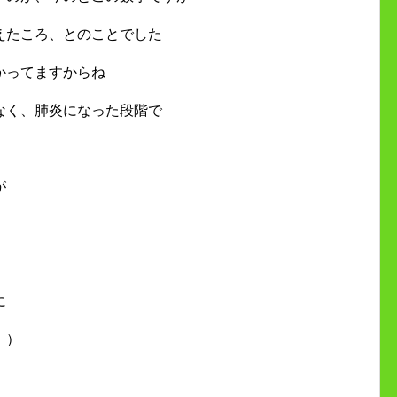
えたころ、とのことでした
かってますからね
なく、肺炎になった段階で
が
に
；）