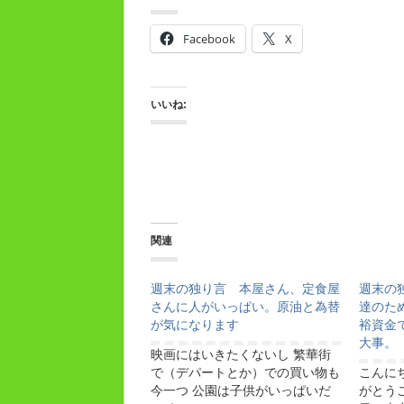
Facebook
X
いいね:
関連
週末の独り言 本屋さん、定食屋
週末の
さんに人がいっぱい。原油と為替
達のた
が気になります
裕資金
大事
映画にはいきたくないし 繁華街
で（デパートとか）での買い物も
こんに
今一つ 公園は子供がいっぱいだ
がとう