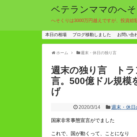
ベテランママのへそ
へそくりは3000万円越えですが、投資総
本日の相場
ブログ移動しました
お問い合
ホーム
週末・休日の独り言
週末の独り言 トラ
言。500億ドル規
げ
2020/3/14
週末・休日
国家非常事態宣言がでました
これで、国が動くって、ことになり