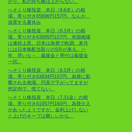
がり。私の持ち株は上がらない。
へそくり株投資 本日（8.6木）の相
場。寄り付き65896円157円。なんか、
放置する夏休み
へそくり株投資 本日（8.3月）の相
場。寄り付き63995円157円。米国相場
は連続上昇。日本は為替で軟調。来月
には日本株配当取りの9月が来る。一
年、早いな～。義援金と寄付は義援金
一択。
へそくり株投資 本日（8.3月）の相
場。寄り付き63834円157円。為替に影
響される相場。円高で下がってますが
想定内で、慌てない。
へそくり株投資 本日（7.31金）の相
場。寄り付き61957円160円。為替介入
があったようですが、金利上げしない
と上げのキープは難しいかな。