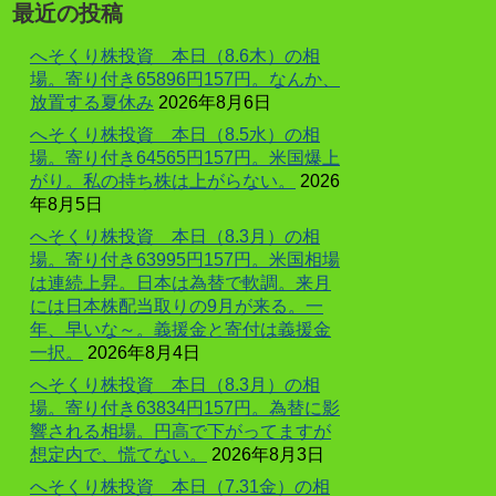
最近の投稿
へそくり株投資 本日（8.6木）の相
場。寄り付き65896円157円。なんか、
放置する夏休み
2026年8月6日
へそくり株投資 本日（8.5水）の相
場。寄り付き64565円157円。米国爆上
がり。私の持ち株は上がらない。
2026
年8月5日
へそくり株投資 本日（8.3月）の相
場。寄り付き63995円157円。米国相場
は連続上昇。日本は為替で軟調。来月
には日本株配当取りの9月が来る。一
年、早いな～。義援金と寄付は義援金
一択。
2026年8月4日
へそくり株投資 本日（8.3月）の相
場。寄り付き63834円157円。為替に影
響される相場。円高で下がってますが
想定内で、慌てない。
2026年8月3日
へそくり株投資 本日（7.31金）の相