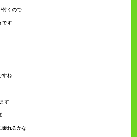
が付くので
うです
ですね
ます
ば
に乗れるかな