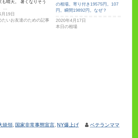
京も晴天。 暑くなりそう
の相場。寄り付き19575円。107
 …
円。瞬間19892円。なぜ？
6月19日
めたいお友達のための記事
2020年4月17日
本日の相場
大統領
,
国家非常事態宣言
,
NY爆上げ
ベテランママ