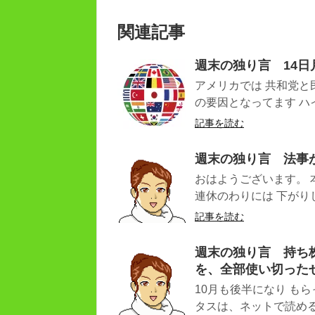
関連記事
週末の独り言 14
アメリカでは 共和党と
の要因となってます ハイ
記事を読む
週末の独り言 法事
おはようございます。 
連休のわりには 下がりし
記事を読む
週末の独り言 持ち株
を、全部使い切った
10月も後半になり も
タスは、ネットで読める漫