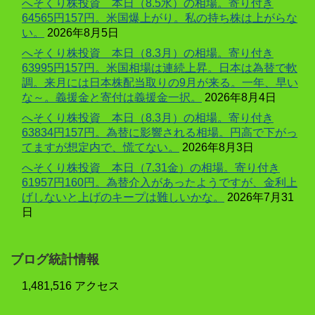
へそくり株投資 本日（8.5水）の相場。寄り付き
64565円157円。米国爆上がり。私の持ち株は上がらな
い。
2026年8月5日
へそくり株投資 本日（8.3月）の相場。寄り付き
63995円157円。米国相場は連続上昇。日本は為替で軟
調。来月には日本株配当取りの9月が来る。一年、早い
な～。義援金と寄付は義援金一択。
2026年8月4日
へそくり株投資 本日（8.3月）の相場。寄り付き
63834円157円。為替に影響される相場。円高で下がっ
てますが想定内で、慌てない。
2026年8月3日
へそくり株投資 本日（7.31金）の相場。寄り付き
61957円160円。為替介入があったようですが、金利上
げしないと上げのキープは難しいかな。
2026年7月31
日
ブログ統計情報
1,481,516 アクセス