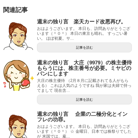
関連記事
週末の独り言 楽天カード改悪再び。
おはようございます。 本日も、訪問ありがとうござ
います（＾０＾） 本日の東京も晴れ。 すっごい暑
い。 ほぼ初夏。サ...
記事を読む
週末の独り言 大庄（9979）の株主優待
もらうには、株主番号が必要。ミヤビの
パンにします
大庄の株主優待 （2月８月に記載されてる人がもら
える） これは人気のようですね 我が家は夫婦で持っ
てまして 現在含...
記事を読む
週末の独り言 企業の二極分化とイン
フレの功罪。
おはようございます。 本日も、訪問ありがとうござ
います（＾０＾） ☆ 金曜日、日本では株祭りでした
が 米国では、雇...