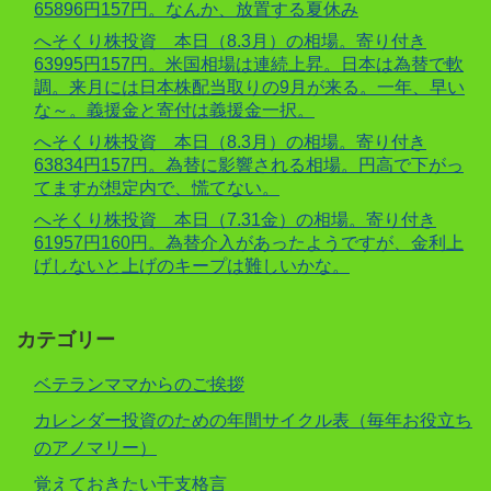
65896円157円。なんか、放置する夏休み
へそくり株投資 本日（8.3月）の相場。寄り付き
63995円157円。米国相場は連続上昇。日本は為替で軟
調。来月には日本株配当取りの9月が来る。一年、早い
な～。義援金と寄付は義援金一択。
へそくり株投資 本日（8.3月）の相場。寄り付き
63834円157円。為替に影響される相場。円高で下がっ
てますが想定内で、慌てない。
へそくり株投資 本日（7.31金）の相場。寄り付き
61957円160円。為替介入があったようですが、金利上
げしないと上げのキープは難しいかな。
カテゴリー
ベテランママからのご挨拶
カレンダー投資のための年間サイクル表（毎年お役立ち
のアノマリー）
覚えておきたい干支格言