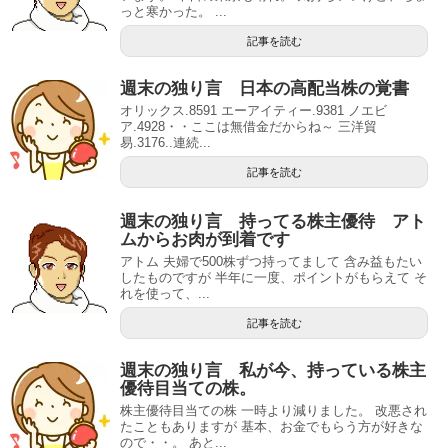
っと寒かった。 ...
記事を読む
週末の独り言 日本の高配当株の覚書
オリックス.8591 エーアイティー.9381 ノエビ
ア.4928・・ここは無借金だからね～ 三洋貿
易.3176..連続...
記事を読む
週末の独り言 持ってる株主優待 アト
ムからお肉が到着です
アトム 夫婦で500株ずつ持ってまして 含み益もたい
したものですが 半年に一度、ポイントがもらえて そ
れを使って、...
記事を読む
週末の独り言 私が今、持っている株主
優待目当ての株。
株主優待目当ての株 一時より減りました。 改悪され
たこともありますが 基本、お金でもらう方が好きな
ので・・。 あと...