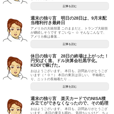
記事を読む
週末の独り言 明日の28日は、9月末配
当権利付き最終日
アメリカの大統領選 このままだと、トランプ大統領
が継続しそうです すごいな～ ☆ そんなこんなで、
アメリカ株は暴落...
記事を読む
休日の独り言 28日の終場は上がった！
円安ばく進、ドル決算会社黒字化。
KDDIで稼げた。
おはようございます。 本日も、訪問ありがとうござ
います（＾０＾） 本日の東京は涼しい。 半袖着た
り、ニットの長袖着たり ...
記事を読む
週末の独り言 楽天カードでのNISA積
み立てができなくなったので、その処理
おはようございます。 本日も、訪問ありがとうござ
います。 本日の東京も晴れ。 気持ちいいけど、ちょ