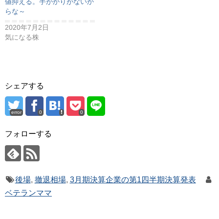
値抑える。手がかりがないか
らな～
2020年7月2日
気になる株
シェアする
error
0
0
フォローする
後場
,
撤退相場
,
3月期決算企業の第1四半期決算発表
ベテランママ