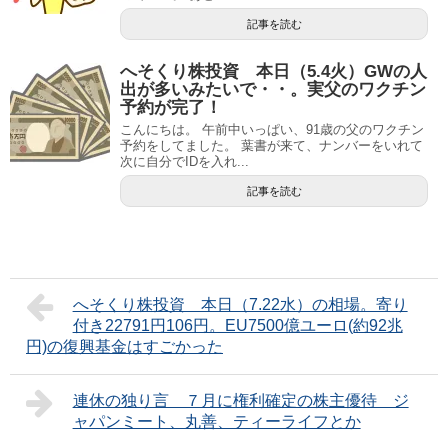
記事を読む
へそくり株投資 本日（5.4火）GWの人
出が多いみたいで・・。実父のワクチン
予約が完了！
こんにちは。 午前中いっぱい、91歳の父のワクチン
予約をしてました。 葉書が来て、ナンバーをいれて
次に自分でIDを入れ...
記事を読む
へそくり株投資 本日（7.22水）の相場。寄り
付き22791円106円。EU7500億ユーロ(約92兆
円)の復興基金はすごかった
連休の独り言 ７月に権利確定の株主優待 ジ
ャパンミート、丸善、ティーライフとか