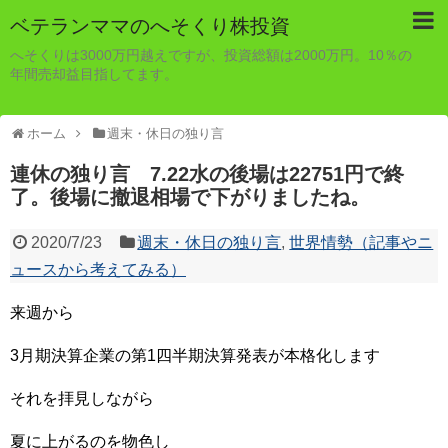
ベテランママのへそくり株投資
へそくりは3000万円越えですが、投資総額は2000万円。10％の
年間売却益目指してます。
ホーム
週末・休日の独り言
連休の独り言 7.22水の後場は22751円で終
了。後場に撤退相場で下がりましたね。
2020/7/23
週末・休日の独り言
,
世界情勢（記事やニ
ュースから考えてみる）
来週から
3月期決算企業の第1四半期決算発表が本格化します
それを拝見しながら
夏に上がるのを物色し