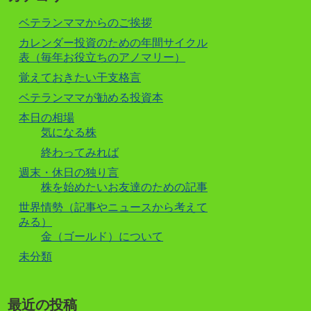
ベテランママからのご挨拶
カレンダー投資のための年間サイクル
表（毎年お役立ちのアノマリー）
覚えておきたい干支格言
ベテランママが勧める投資本
本日の相場
気になる株
終わってみれば
週末・休日の独り言
株を始めたいお友達のための記事
世界情勢（記事やニュースから考えて
みる）
金（ゴールド）について
未分類
最近の投稿