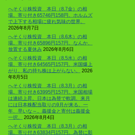
へそくり株投資 本日（8.7金）の相
場。寄り付き65746円158円。ホルムズ
で上下する相場に疲れ気味の世界。
2026年8月7日
へそくり株投資 本日（8.6木）の相
場。寄り付き65896円157円。なんか、
放置する夏休み
2026年8月6日
へそくり株投資 本日（8.5水）の相
場。寄り付き64565円157円。米国爆上
がり。私の持ち株は上がらない。
2026
年8月5日
へそくり株投資 本日（8.3月）の相
場。寄り付き63995円157円。米国相場
は連続上昇。日本は為替で軟調。来月
には日本株配当取りの9月が来る。一
年、早いな～。義援金と寄付は義援金
一択。
2026年8月4日
へそくり株投資 本日（8.3月）の相
場。寄り付き63834円157円。為替に影