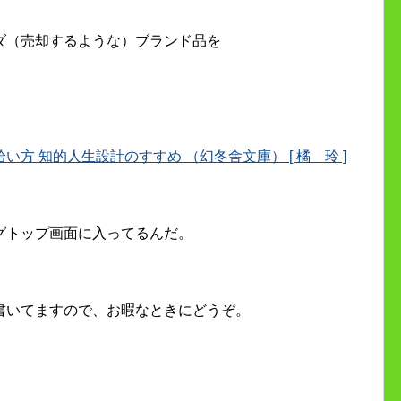
ダ（売却するような）ブランド品を
方 知的人生設計のすすめ （幻冬舎文庫） [ 橘 玲 ]
グトップ画面に入ってるんだ。
書いてますので、お暇なときにどうぞ。