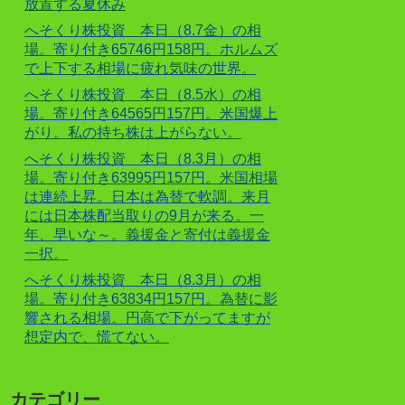
放置する夏休み
へそくり株投資 本日（8.7金）の相
場。寄り付き65746円158円。ホルムズ
で上下する相場に疲れ気味の世界。
へそくり株投資 本日（8.5水）の相
場。寄り付き64565円157円。米国爆上
がり。私の持ち株は上がらない。
へそくり株投資 本日（8.3月）の相
場。寄り付き63995円157円。米国相場
は連続上昇。日本は為替で軟調。来月
には日本株配当取りの9月が来る。一
年、早いな～。義援金と寄付は義援金
一択。
へそくり株投資 本日（8.3月）の相
場。寄り付き63834円157円。為替に影
響される相場。円高で下がってますが
想定内で、慌てない。
カテゴリー