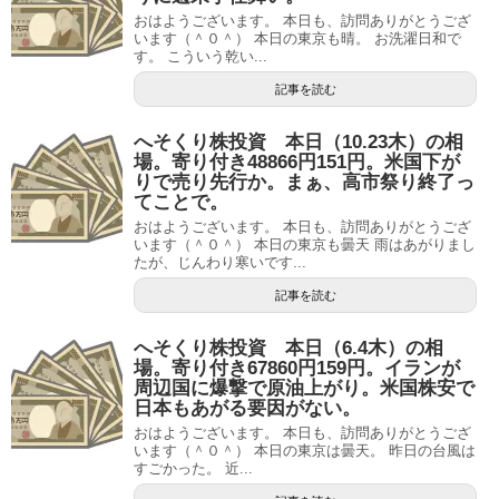
おはようございます。 本日も、訪問ありがとうござ
います（＾０＾） 本日の東京も晴。 お洗濯日和で
す。 こういう乾い...
記事を読む
へそくり株投資 本日（10.23木）の相
場。寄り付き48866円151円。米国下が
りで売り先行か。まぁ、高市祭り終了っ
てことで。
おはようございます。 本日も、訪問ありがとうござ
います（＾０＾） 本日の東京も曇天 雨はあがりまし
たが、じんわり寒いです...
記事を読む
へそくり株投資 本日（6.4木）の相
場。寄り付き67860円159円。イランが
周辺国に爆撃で原油上がり。米国株安で
日本もあがる要因がない。
おはようございます。 本日も、訪問ありがとうござ
います（＾０＾） 本日の東京は曇天。 昨日の台風は
すごかった。 近...