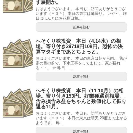
す展開か。
おはようございます。 本日も、訪問ありがとうござ
います（＾０＾） 本日の東京は薄曇り。 いや～、昨
日はほんとにお花見日和...
記事を読む
へそくり株投資 本日（4.14水）の相
場。寄り付き29718円108円。恐怖の決
算マタギまであとちょっと。
おはようございます。 本日の東京は朝から雨。 我が
家の目の前で、下水工事をしてまして、家が揺れ
る・・。 ☆ 昨日、...
記事を読む
へそくり株投資 本日（11.10月）の相
場。寄り付き153円。好業種選別相場。
含み損含み益をちゃんと数値化して振り
返る11月。
おはようございます。 本日も、訪問ありがとうござ
います（＾０＾） 本日の東京は晴天 20度まで上がる
ようです。 昨...
記事を読む