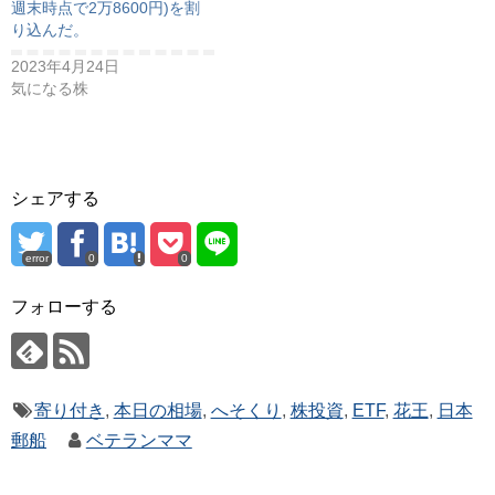
週末時点で2万8600円)を割
り込んだ。
2023年4月24日
気になる株
シェアする
error
0
0
フォローする
寄り付き
,
本日の相場
,
へそくり
,
株投資
,
ETF
,
花王
,
日本
郵船
ベテランママ