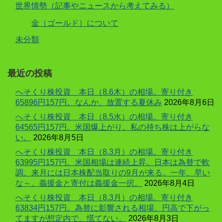
世界情勢（記事やニュースから考えてみる）
金（ゴールド）について
未分類
最近の投稿
へそくり株投資 本日（8.6木）の相場。寄り付き
65896円157円。なんか、放置する夏休み
2026年8月6日
へそくり株投資 本日（8.5水）の相場。寄り付き
64565円157円。米国爆上がり。私の持ち株は上がらな
い。
2026年8月5日
へそくり株投資 本日（8.3月）の相場。寄り付き
63995円157円。米国相場は連続上昇。日本は為替で軟
調。来月には日本株配当取りの9月が来る。一年、早い
な～。義援金と寄付は義援金一択。
2026年8月4日
へそくり株投資 本日（8.3月）の相場。寄り付き
63834円157円。為替に影響される相場。円高で下がっ
てますが想定内で、慌てない。
2026年8月3日