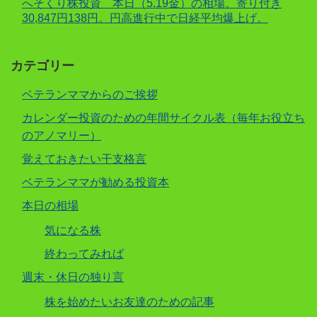
へそくり株投資 本日（5.19金）の相場。寄り付き
30,847円138円。円高進行中で日経平均爆上げ。
カテゴリー
ベテランママからのご挨拶
カレンダー投資のための年間サイクル表（毎年お役立ち
のアノマリー）
覚えておきたい干支格言
ベテランママが勧める投資本
本日の相場
気になる株
終わってみれば
週末・休日の独り言
株を始めたいお友達のための記事