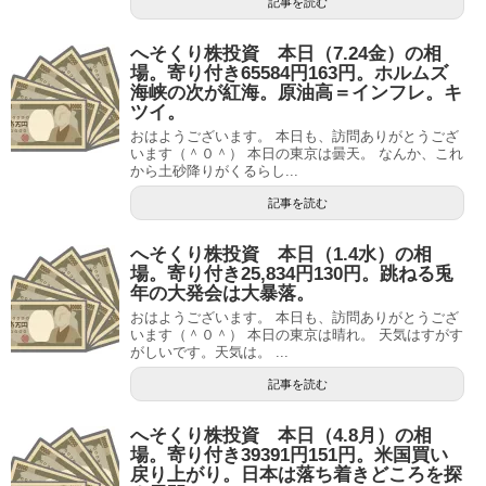
記事を読む
へそくり株投資 本日（7.24金）の相
場。寄り付き65584円163円。ホルムズ
海峡の次が紅海。原油高＝インフレ。キ
ツイ。
おはようございます。 本日も、訪問ありがとうござ
います（＾０＾） 本日の東京は曇天。 なんか、これ
から土砂降りがくるらし...
記事を読む
へそくり株投資 本日（1.4水）の相
場。寄り付き25,834円130円。跳ねる兎
年の大発会は大暴落。
おはようございます。 本日も、訪問ありがとうござ
います（＾０＾） 本日の東京は晴れ。 天気はすがす
がしいです。天気は。 ...
記事を読む
へそくり株投資 本日（4.8月）の相
場。寄り付き39391円151円。米国買い
戻り上がり。日本は落ち着きどころを探