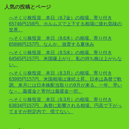
人気の投稿とページ
へそくり株投資 本日（8.7金）の相場。寄り付き
65746円158円。ホルムズで上下する相場に疲れ気味の
世界。
へそくり株投資 本日（8.6木）の相場。寄り付き
65896円157円。なんか、放置する夏休み
へそくり株投資 本日（8.5水）の相場。寄り付き
64565円157円。米国爆上がり。私の持ち株は上がらな
い。
へそくり株投資 本日（8.3月）の相場。寄り付き
63995円157円。米国相場は連続上昇。日本は為替で軟
調。来月には日本株配当取りの9月が来る。一年、早い
な～。義援金と寄付は義援金一択。
へそくり株投資 本日（8.3月）の相場。寄り付き
63834円157円。為替に影響される相場。円高で下がっ
てますが想定内で、慌てない。