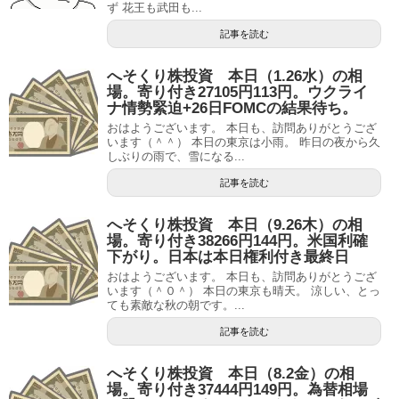
ず 花王も武田も...
記事を読む
へそくり株投資 本日（1.26水）の相
場。寄り付き27105円113円。ウクライ
ナ情勢緊迫+26日FOMCの結果待ち。
おはようございます。 本日も、訪問ありがとうござ
います（＾＾） 本日の東京は小雨。 昨日の夜から久
しぶりの雨で、雪になる...
記事を読む
へそくり株投資 本日（9.26木）の相
場。寄り付き38266円144円。米国利確
下がり。日本は本日権利付き最終日
おはようございます。 本日も、訪問ありがとうござ
います（＾０＾） 本日の東京も晴天。 涼しい、とっ
ても素敵な秋の朝です。...
記事を読む
へそくり株投資 本日（8.2金）の相
場。寄り付き37444円149円。為替相場