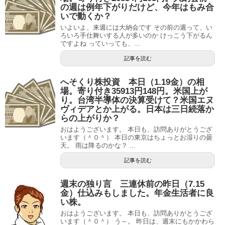
の週は例年下がりだけど、今年はもみ合
いで動くか？
いよいよ、来週には大納会です その前の週って、い
ろいろ手仕舞いする人が多いのか けっこう下がるん
ですよね っていっても、...
記事を読む
へそくり株投資 本日（1.19金）の相
場。寄り付き35913円148円。米国上が
り。台湾半導体の決算受けて？米国エヌ
ヴィデアとか上がる。日本は三日続落か
らの上がりか？
おはようございます。 本日も、訪問ありがとうござ
います（＾０＾） 本日の東京はちょっとお湿りの曇
天。 雨は降るのかな？ ...
記事を読む
週末の独り言 三連休前の昨日（7.15
金）仕込みもしました。年金生活者に良
い株。
おはようございます。 本日も、訪問ありがとうござ
います（＾０＾） う～。 昨日は、週末にもかかわら