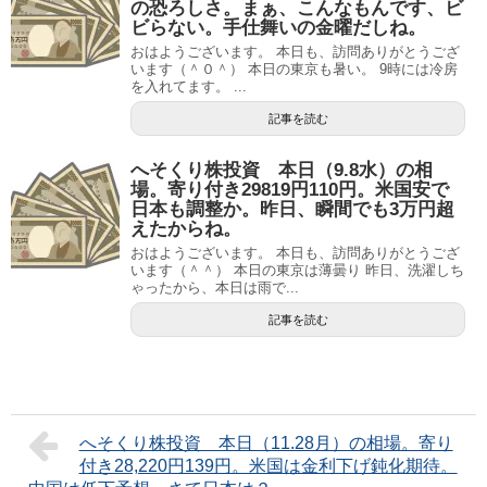
の恐ろしさ。まぁ、こんなもんです、ビ
ビらない。手仕舞いの金曜だしね。
おはようございます。 本日も、訪問ありがとうござ
います（＾０＾） 本日の東京も暑い。 9時には冷房
を入れてます。 ...
記事を読む
へそくり株投資 本日（9.8水）の相
場。寄り付き29819円110円。米国安で
日本も調整か。昨日、瞬間でも3万円超
えたからね。
おはようございます。 本日も、訪問ありがとうござ
います（＾＾） 本日の東京は薄曇り 昨日、洗濯しち
ゃったから、本日は雨で...
記事を読む
へそくり株投資 本日（11.28月）の相場。寄り
付き28,220円139円。米国は金利下げ鈍化期待。