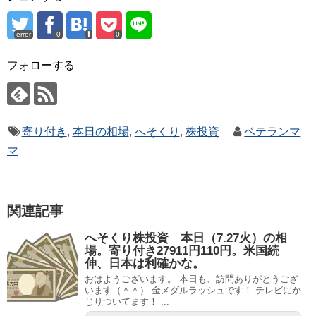
error
0
0
フォローする
寄り付き
,
本日の相場
,
へそくり
,
株投資
ベテランマ
マ
関連記事
へそくり株投資 本日（7.27火）の相
場。寄り付き27911円110円。米国続
伸、日本は利確かな。
おはようございます。 本日も、訪問ありがとうござ
います（＾＾） 金メダルラッシュです！ テレビにか
じりついてます！ ...