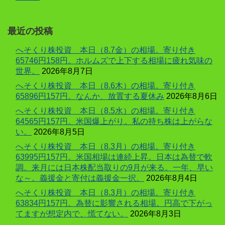
最近の投稿
へそくり株投資 本日（8.7金）の相場。寄り付き
65746円158円。ホルムズで上下する相場に疲れ気味の
世界。
2026年8月7日
へそくり株投資 本日（8.6木）の相場。寄り付き
65896円157円。なんか、放置する夏休み
2026年8月6日
へそくり株投資 本日（8.5水）の相場。寄り付き
64565円157円。米国爆上がり。私の持ち株は上がらな
い。
2026年8月5日
へそくり株投資 本日（8.3月）の相場。寄り付き
63995円157円。米国相場は連続上昇。日本は為替で軟
調。来月には日本株配当取りの9月が来る。一年、早い
な～。義援金と寄付は義援金一択。
2026年8月4日
へそくり株投資 本日（8.3月）の相場。寄り付き
63834円157円。為替に影響される相場。円高で下がっ
てますが想定内で、慌てない。
2026年8月3日