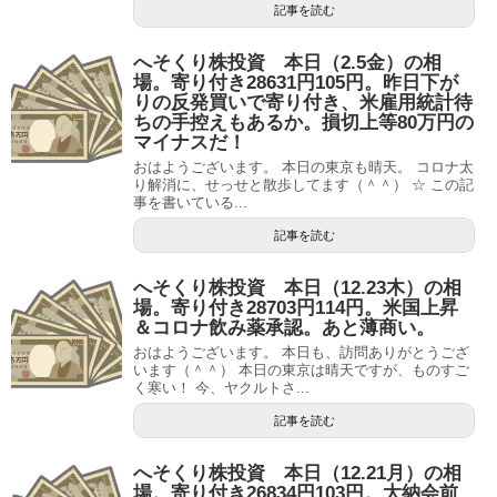
記事を読む
へそくり株投資 本日（2.5金）の相
場。寄り付き28631円105円。昨日下が
りの反発買いで寄り付き、米雇用統計待
ちの手控えもあるか。損切上等80万円の
マイナスだ！
おはようございます。 本日の東京も晴天。 コロナ太
り解消に、せっせと散歩してます（＾＾） ☆ この記
事を書いている...
記事を読む
へそくり株投資 本日（12.23木）の相
場。寄り付き28703円114円。米国上昇
＆コロナ飲み薬承認。あと薄商い。
おはようございます。 本日も、訪問ありがとうござ
います（＾＾） 本日の東京は晴天ですが、ものすご
く寒い！ 今、ヤクルトさ...
記事を読む
へそくり株投資 本日（12.21月）の相
場。寄り付き26834円103円。大納会前