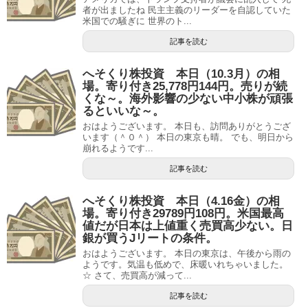
者が出ましたね 民主主義のリーダーを自認していた
米国での騒ぎに 世界のト...
記事を読む
へそくり株投資 本日（10.3月）の相
場。寄り付き25,778円144円。売りが続
くな～。海外影響の少ない中小株が頑張
るといいな～。
おはようございます。 本日も、訪問ありがとうござ
います（＾０＾） 本日の東京も晴。 でも、明日から
崩れるようです...
記事を読む
へそくり株投資 本日（4.16金）の相
場。寄り付き29789円108円。米国最高
値だが日本は上値重く売買高少ない。日
銀が買うJリートの条件。
おはようございます。 本日の東京は、午後から雨の
ようです。気温も低めで、床暖いれちゃいました。
☆ さて、売買高が減って...
記事を読む