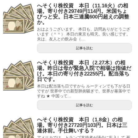
へそくり株投資 本日（11.16火）の相
場。寄り付き29749円114円。米国ちょ
びっと安。日本三連騰600円超えの調整
か。
おはようございます。 本日も、訪問ありがとうござ
います（＾＾） 本日の東京も晴天。良い感じです。
夫は、友人との飲み会（...
記事を読む
へそくり株投資 本日（2.27木）の相
場。昨日は母が緊急入院で相場は指値だ
け。本日の寄り付き22255円。配当落ち
日です。
本日は配当落ち日ですから ルーティンでも下がる日
ですが 世界中での新型肺炎騒ぎで、世界が暴落中で
すね ★ 中国って...
記事を読む
へそくり株投資 本日（1.8金）の相
場。寄り付き27720円103円。日本は三
連休前。手仕舞いする？
アメリカでは、トランプ支持者が議会に乱入して 死