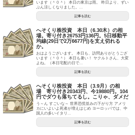
います（＾０＾） 本日の東京は雨。 昨日より、ずい
ぶん涼しくなりました。...
記事を読む
へそくり株投資 本日（6.30木）の相
場。寄り付き26753円136円。5日移動平
均線(29日で2万6677円)を支え切れる
か。
おはようございます。 本日も、訪問ありがとうござ
います（＾０＾） 本日も暑い！ ヤクルトさん、大変
よね。（本日宅配の日で...
記事を読む
へそくり株投資 本日（3.9月）の相
場 寄り付き20343円、今19880円。104
円でダウも落ちてるし。こりゃ、ダメだ
う～ん すごいな～ 世界恐慌並みの下がり方 アメリ
カにいよいよ死者が増えはじめ ヨーロッパでは、中
国人の多いイタリ...
記事を読む