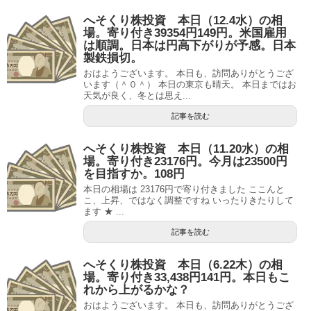
へそくり株投資 本日（12.4水）の相
場。寄り付き39354円149円。米国雇用
は順調。日本は円高下がりが予感。日本
製鉄損切。
おはようございます。 本日も、訪問ありがとうござ
います（＾０＾） 本日の東京も晴天。 本日まではお
天気が良く、冬とは思え...
記事を読む
へそくり株投資 本日（11.20水）の相
場。寄り付き23176円。今月は23500円
を目指すか。108円
本日の相場は 23176円で寄り付きました ここんと
こ、上昇、ではなく調整ですね いったりきたりして
ます ★ ...
記事を読む
へそくり株投資 本日（6.22木）の相
場。寄り付き33,438円141円。本日もこ
れから上がるかな？
おはようございます。 本日も、訪問ありがとうござ