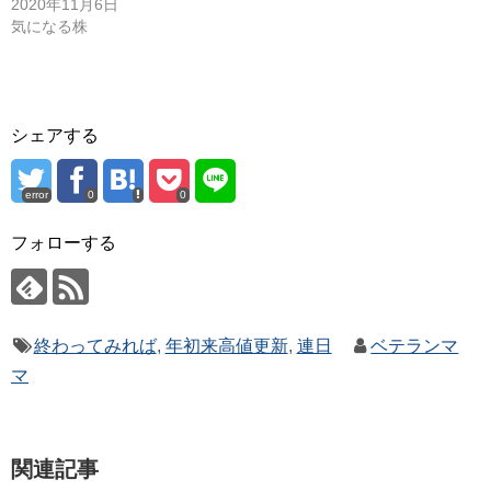
2020年11月6日
気になる株
シェアする
error
0
0
フォローする
終わってみれば
,
年初来高値更新
,
連日
ベテランマ
マ
関連記事