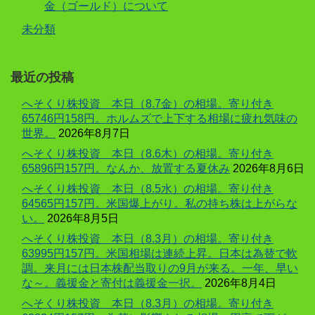
金（ゴールド）について
未分類
最近の投稿
へそくり株投資 本日（8.7金）の相場。寄り付き
65746円158円。ホルムズで上下する相場に疲れ気味の
世界。
2026年8月7日
へそくり株投資 本日（8.6木）の相場。寄り付き
65896円157円。なんか、放置する夏休み
2026年8月6日
へそくり株投資 本日（8.5水）の相場。寄り付き
64565円157円。米国爆上がり。私の持ち株は上がらな
い。
2026年8月5日
へそくり株投資 本日（8.3月）の相場。寄り付き
63995円157円。米国相場は連続上昇。日本は為替で軟
調。来月には日本株配当取りの9月が来る。一年、早い
な～。義援金と寄付は義援金一択。
2026年8月4日
へそくり株投資 本日（8.3月）の相場。寄り付き