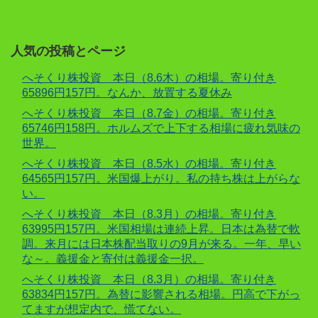
人気の投稿とページ
へそくり株投資 本日（8.6木）の相場。寄り付き
65896円157円。なんか、放置する夏休み
へそくり株投資 本日（8.7金）の相場。寄り付き
65746円158円。ホルムズで上下する相場に疲れ気味の
世界。
へそくり株投資 本日（8.5水）の相場。寄り付き
64565円157円。米国爆上がり。私の持ち株は上がらな
い。
へそくり株投資 本日（8.3月）の相場。寄り付き
63995円157円。米国相場は連続上昇。日本は為替で軟
調。来月には日本株配当取りの9月が来る。一年、早い
な～。義援金と寄付は義援金一択。
へそくり株投資 本日（8.3月）の相場。寄り付き
63834円157円。為替に影響される相場。円高で下がっ
てますが想定内で、慌てない。