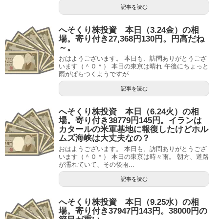
記事を読む
へそくり株投資 本日（3.24金）の相
場。寄り付き27,368円130円。円高だね
～。
おはようございます。 本日も、訪問ありがとうござ
います（＾０＾） 本日の東京は晴れ 午後にちょっと
雨がぱらつくようですが...
記事を読む
へそくり株投資 本日（6.24火）の相
場。寄り付き38779円145円。イランは
カタールの米軍基地に報復したけどホル
ムズ海峡は大丈夫なの？
おはようございます。 本日も、訪問ありがとうござ
います（＾０＾） 本日の東京は時々雨。 朝方、道路
が濡れていて、その後雨...
記事を読む
へそくり株投資 本日（9.25水）の相
場。寄り付き37947円143円。38000円の