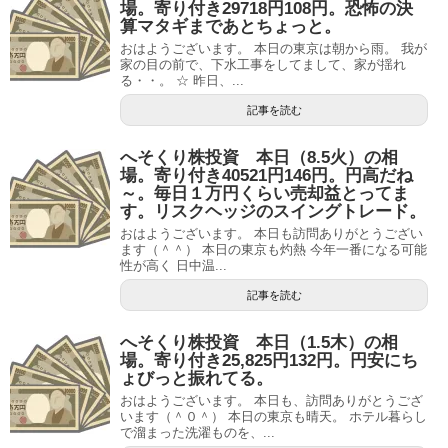
場。寄り付き29718円108円。恐怖の決
算マタギまであとちょっと。
おはようございます。 本日の東京は朝から雨。 我が
家の目の前で、下水工事をしてまして、家が揺れ
る・・。 ☆ 昨日、...
記事を読む
へそくり株投資 本日（8.5火）の相
場。寄り付き40521円146円。円高だね
～。毎日１万円くらい売却益とってま
す。リスクヘッジのスイングトレード。
おはようございます。 本日も訪問ありがとうござい
ます（＾＾） 本日の東京も灼熱 今年一番になる可能
性が高く 日中温...
記事を読む
へそくり株投資 本日（1.5木）の相
場。寄り付き25,825円132円。円安にち
ょびっと振れてる。
おはようございます。 本日も、訪問ありがとうござ
います（＾０＾） 本日の東京も晴天。 ホテル暮らし
で溜まった洗濯ものを、...