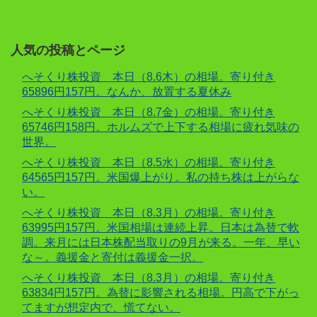
人気の投稿とページ
へそくり株投資 本日（8.6木）の相場。寄り付き
65896円157円。なんか、放置する夏休み
へそくり株投資 本日（8.7金）の相場。寄り付き
65746円158円。ホルムズで上下する相場に疲れ気味の
世界。
へそくり株投資 本日（8.5水）の相場。寄り付き
64565円157円。米国爆上がり。私の持ち株は上がらな
い。
へそくり株投資 本日（8.3月）の相場。寄り付き
63995円157円。米国相場は連続上昇。日本は為替で軟
調。来月には日本株配当取りの9月が来る。一年、早い
な～。義援金と寄付は義援金一択。
へそくり株投資 本日（8.3月）の相場。寄り付き
63834円157円。為替に影響される相場。円高で下がっ
てますが想定内で、慌てない。