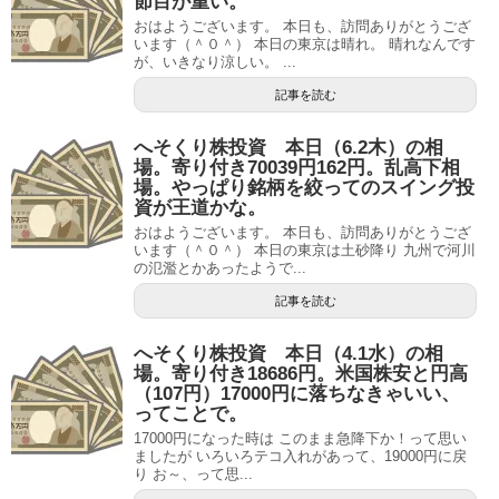
節目が重い。
おはようございます。 本日も、訪問ありがとうござ
います（＾０＾） 本日の東京は晴れ。 晴れなんです
が、いきなり涼しい。 ...
記事を読む
へそくり株投資 本日（6.2木）の相
場。寄り付き70039円162円。乱高下相
場。やっぱり銘柄を絞ってのスイング投
資が王道かな。
おはようございます。 本日も、訪問ありがとうござ
います（＾０＾） 本日の東京は土砂降り 九州で河川
の氾濫とかあったようで...
記事を読む
へそくり株投資 本日（4.1水）の相
場。寄り付き18686円。米国株安と円高
（107円）17000円に落ちなきゃいい、
ってことで。
17000円になった時は このまま急降下か！って思い
ましたが いろいろテコ入れがあって、19000円に戻
り お～、って思...