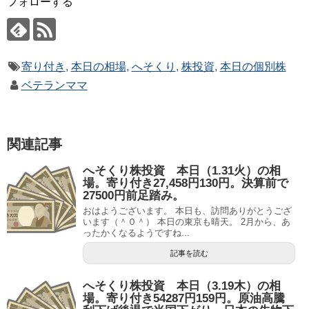
フォローする
寄り付き
,
本日の相場
,
へそくり
,
株投資
,
本日の個別株
ベテランママ
関連記事
へそくり株投資 本日（1.31火）の相
場。寄り付き27,458円130円。決算前で
27500円前足踏み。
おはようございます。 本日も、訪問ありがとうござ
います（＾０＾） 本日の東京も晴天。 2月から、あ
ったかくなるようですね...
記事を読む
へそくり株投資 本日（3.19木）の相
場。寄り付き54287円159円。原油高騰