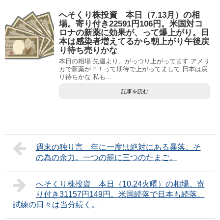
へそくり株投資 本日（7.13月）の相
場。寄り付き22591円106円。米国対コ
ロナの新薬に効果が、って爆上がり。日
本は感染者増えてるから朝上がり午後戻
り待ち売りかな
本日の相場 先週より、がっつり上がってます アメリ
カで新薬が？！って期待で上がってまして 日本は戻
り待ちかな 私も...
記事を読む
週末の独り言 年に一度は絶対にある暴落。そ
の為の余力。一つの籠に三つのたまご。
へそくり株投資 本日（10.24火曜）の相場。寄
り付き31157円149円。米国続落で日本も続落。
試練の日々は当分続く。