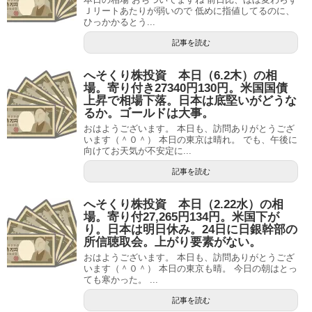
Ｊリートあたりが弱いので 低めに指値してるのに、
ひっかかるとう...
記事を読む
へそくり株投資 本日（6.2木）の相
場。寄り付き27340円130円。米国国債
上昇で相場下落。日本は底堅いがどうな
るか。ゴールドは大事。
おはようございます。 本日も、訪問ありがとうござ
います（＾０＾） 本日の東京は晴れ。 でも、午後に
向けてお天気が不安定に...
記事を読む
へそくり株投資 本日（2.22水）の相
場。寄り付27,265円134円。米国下が
り。日本は明日休み。24日に日銀幹部の
所信聴取会。上がり要素がない。
おはようございます。 本日も、訪問ありがとうござ
います（＾０＾） 本日の東京も晴。 今日の朝はとっ
ても寒かった。 ...
記事を読む