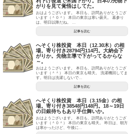
利下げ後退で米国下がり。日本の先物下
がりを見て覚悟はしてた。
おはようございます。 本日も、訪問ありがとうござ
います（＾０＾） 本日の東京は寒い曇天。 墓参り
は、明日以降だね。 ...
記事を読む
へそくり株投資 本日（12.30木）の相
場。寄り付き28794円114円。大納会下
がりか。先物主導で下がってるからな
～。
おはようございます。 本日も、訪問ありがとうござ
います（＾＾） 本日の東京も晴天。 洗濯機回してま
す。明日は洗濯しないで...
記事を読む
へそくり株投資 本日（3.15金）の相
場。寄り付き38548円148円。18～19日
の日銀待ちもあり手仕舞いか。
おはようございます。 本日も、訪問ありがとうござ
います（＾０＾） 本日の東京も晴天。 昨日は、朝方
は寒かったけど、午後に...