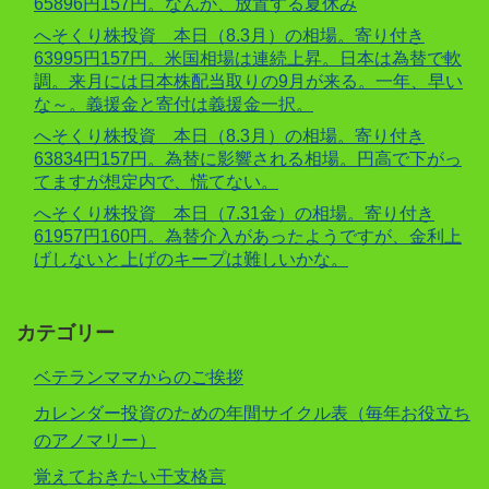
65896円157円。なんか、放置する夏休み
へそくり株投資 本日（8.3月）の相場。寄り付き
63995円157円。米国相場は連続上昇。日本は為替で軟
調。来月には日本株配当取りの9月が来る。一年、早い
な～。義援金と寄付は義援金一択。
へそくり株投資 本日（8.3月）の相場。寄り付き
63834円157円。為替に影響される相場。円高で下がっ
てますが想定内で、慌てない。
へそくり株投資 本日（7.31金）の相場。寄り付き
61957円160円。為替介入があったようですが、金利上
げしないと上げのキープは難しいかな。
カテゴリー
ベテランママからのご挨拶
カレンダー投資のための年間サイクル表（毎年お役立ち
のアノマリー）
覚えておきたい干支格言