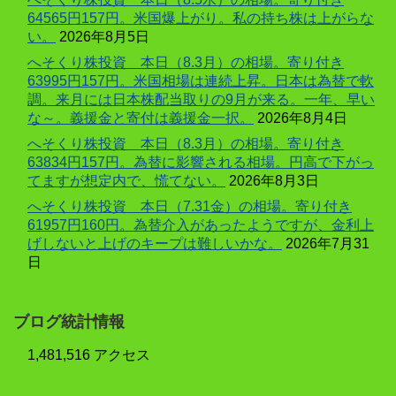
64565円157円。米国爆上がり。私の持ち株は上がらな
い。
2026年8月5日
へそくり株投資 本日（8.3月）の相場。寄り付き
63995円157円。米国相場は連続上昇。日本は為替で軟
調。来月には日本株配当取りの9月が来る。一年、早い
な～。義援金と寄付は義援金一択。
2026年8月4日
へそくり株投資 本日（8.3月）の相場。寄り付き
63834円157円。為替に影響される相場。円高で下がっ
てますが想定内で、慌てない。
2026年8月3日
へそくり株投資 本日（7.31金）の相場。寄り付き
61957円160円。為替介入があったようですが、金利上
げしないと上げのキープは難しいかな。
2026年7月31
日
ブログ統計情報
1,481,516 アクセス