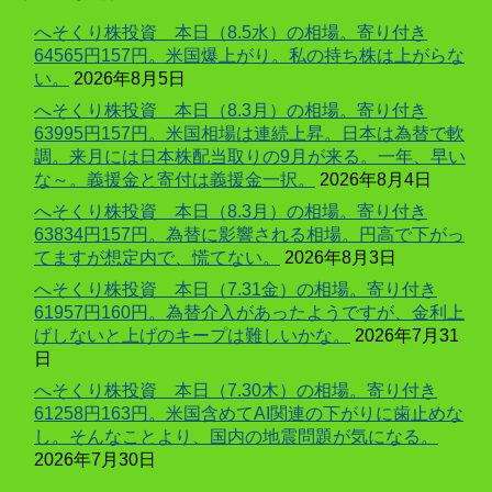
へそくり株投資 本日（8.5水）の相場。寄り付き
64565円157円。米国爆上がり。私の持ち株は上がらな
い。
2026年8月5日
へそくり株投資 本日（8.3月）の相場。寄り付き
63995円157円。米国相場は連続上昇。日本は為替で軟
調。来月には日本株配当取りの9月が来る。一年、早い
な～。義援金と寄付は義援金一択。
2026年8月4日
へそくり株投資 本日（8.3月）の相場。寄り付き
63834円157円。為替に影響される相場。円高で下がっ
てますが想定内で、慌てない。
2026年8月3日
へそくり株投資 本日（7.31金）の相場。寄り付き
61957円160円。為替介入があったようですが、金利上
げしないと上げのキープは難しいかな。
2026年7月31
日
へそくり株投資 本日（7.30木）の相場。寄り付き
61258円163円。米国含めてAI関連の下がりに歯止めな
し。そんなことより、国内の地震問題が気になる。
2026年7月30日