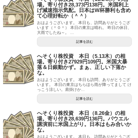
場。寄り付き28,373円138円。米国利上
げ減速指示気配。日本はW杯勝利も含め
て心理好転か（＾＾）
おはようございます。 本日も、訪問ありがとうござ
います（＾０＾） 本日の東京は晴れ。 昨日の休日、
大雨でしたね～。 ...
記事を読む
へそくり株投資 本日（5.13木）の相
場。寄り付き27929円109円。米国大暴
落＆日銀動かず。まぁ、正しい下落か
な。
おはようございます。 本日も訪問、ありがとうござ
います。 本日の東京はちらほら雨が降ってまして け
っこう涼しい。肩掛けか...
記事を読む
へそくり株投資 本日（8.26金）の相
場。寄り付き28,639円136円。パウエル
講演前に米国上がり。日本はもみ合いか
な。
おはようございます。 本日も、訪問ありがとうござ