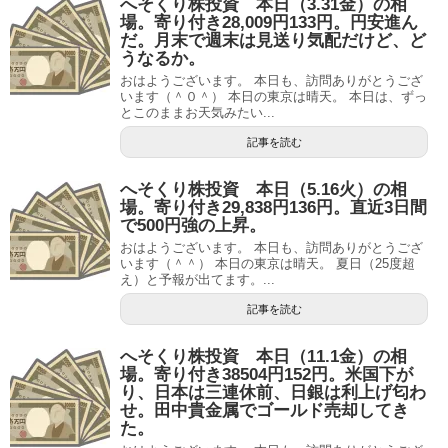
へそくり株投資 本日（3.31金）の相
場。寄り付き28,009円133円。円安進ん
だ。月末で週末は見送り気配だけど、ど
うなるか。
おはようございます。 本日も、訪問ありがとうござ
います（＾０＾） 本日の東京は晴天。 本日は、ずっ
とこのままお天気みたい...
記事を読む
へそくり株投資 本日（5.16火）の相
場。寄り付き29,838円136円。直近3日間
で500円強の上昇。
おはようございます。 本日も、訪問ありがとうござ
います（＾＾） 本日の東京は晴天。 夏日（25度超
え）と予報が出てます。...
記事を読む
へそくり株投資 本日（11.1金）の相
場。寄り付き38504円152円。米国下が
り、日本は三連休前、日銀は利上げ匂わ
せ。田中貴金属でゴールド売却してき
た。