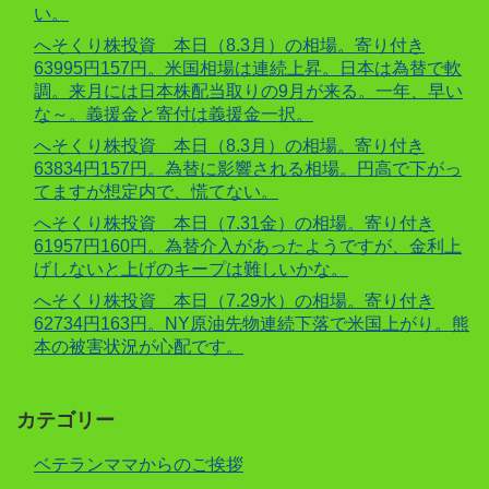
い。
へそくり株投資 本日（8.3月）の相場。寄り付き
63995円157円。米国相場は連続上昇。日本は為替で軟
調。来月には日本株配当取りの9月が来る。一年、早い
な～。義援金と寄付は義援金一択。
へそくり株投資 本日（8.3月）の相場。寄り付き
63834円157円。為替に影響される相場。円高で下がっ
てますが想定内で、慌てない。
へそくり株投資 本日（7.31金）の相場。寄り付き
61957円160円。為替介入があったようですが、金利上
げしないと上げのキープは難しいかな。
へそくり株投資 本日（7.29水）の相場。寄り付き
62734円163円。NY原油先物連続下落で米国上がり。熊
本の被害状況が心配です。
カテゴリー
ベテランママからのご挨拶