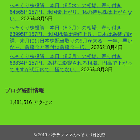
へそくり株投資 本日（8.5水）の相場。寄り付き
64565円157円。米国爆上がり。私の持ち株は上がらな
い。
2026年8月5日
へそくり株投資 本日（8.3月）の相場。寄り付き
63995円157円。米国相場は連続上昇。日本は為替で軟
調。来月には日本株配当取りの9月が来る。一年、早い
な～。義援金と寄付は義援金一択。
2026年8月4日
へそくり株投資 本日（8.3月）の相場。寄り付き
63834円157円。為替に影響される相場。円高で下がっ
てますが想定内で、慌てない。
2026年8月3日
ブログ統計情報
1,481,516 アクセス
© 2019
ベテランママのへそくり株投資
.