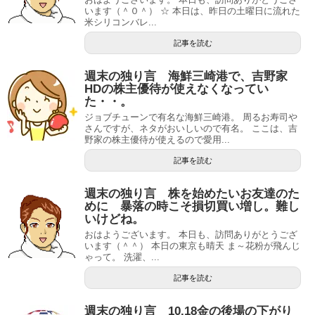
います（＾０＾） ☆ 本日は、昨日の土曜日に流れた
米シリコンバレ...
記事を読む
週末の独り言 海鮮三崎港で、吉野家
HDの株主優待が使えなくなってい
た・・。
ジョブチューンで有名な海鮮三崎港。 周るお寿司や
さんですが、ネタがおいしいので有名。 ここは、吉
野家の株主優待が使えるので愛用...
記事を読む
週末の独り言 株を始めたいお友達のた
めに 暴落の時こそ損切買い増し。難し
いけどね。
おはようございます。 本日も、訪問ありがとうござ
います（＾＾） 本日の東京も晴天 ま～花粉が飛んじ
ゃって。 洗濯、...
記事を読む
週末の独り言 10.18金の後場の下がり