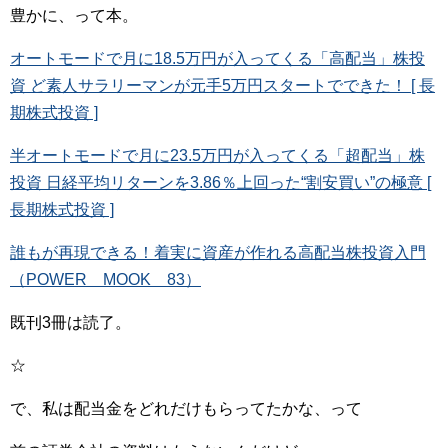
豊かに、って本。
オートモードで月に18.5万円が入ってくる「高配当」株投
資 ど素人サラリーマンが元手5万円スタートでできた！ [ 長
期株式投資 ]
半オートモードで月に23.5万円が入ってくる「超配当」株
投資 日経平均リターンを3.86％上回った“割安買い”の極意 [
長期株式投資 ]
誰もが再現できる！着実に資産が作れる高配当株投資入門
（POWER MOOK 83）
既刊3冊は読了。
☆
で、私は配当金をどれだけもらってたかな、って