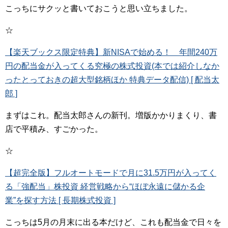
こっちにサクッと書いておこうと思い立ちました。
☆
【楽天ブックス限定特典】新NISAで始める！ 年間240万
円の配当金が入ってくる究極の株式投資(本では紹介しなか
ったとっておきの超大型銘柄ほか 特典データ配信) [ 配当太
郎 ]
まずはこれ。配当太郎さんの新刊。増版かかりまくり、書
店で平積み、すごかった。
☆
【超完全版】フルオートモードで月に31.5万円が入ってく
る「強配当」株投資 経営戦略から“ほぼ永遠に儲かる企
業”を探す方法 [ 長期株式投資 ]
こっちは5月の月末に出る本だけど、これも配当金で日々を