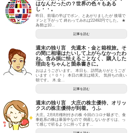
はなんだったの？世界の色々もある
し・・。
昨日、前場の半ばでポン、とあがりましたが 後場で
ドンと下がって 終わってみれば22492円でした。 ★
為替は10...
記事を読む
週末の独り言 先週木・金と箱根旅。そ
の間に相場はたいして上がらなかったわ
ね。含み損に怯えることなく、購入した
理由をちゃんと箇条書きに。
おはようございます。 本日も、訪問ありがとうござ
います（＾０＾） 本日の東京は晴天。 気持ちの良い
朝です。 木.金...
記事を読む
週末の独り言 大庄の株主優待、オリッ
クスの株主優待が到着。うふ
大庄。2月8月権利付きの株 今回のコロナ騒ぎで、食
事処系の株は暴落中なので 倒産しないかぎりは、っ
て感じで祈るように持ってます...