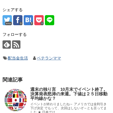
シェアする
error
0
0
フォローする
配当金生活
ベテランママ
関連記事
週末の独り言 10月末でイベント終了。
決算発表怒涛の来週。下値は２５日移動
平均線かな？
イベントが終わりましたね～ アメリカでは金利引き
下げ決定 でもって、次回はしないぞ～とも言ってま
した ★ 日本では...