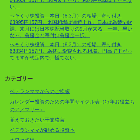
64565円157円。米国爆上がり。私の持ち株は上がらな
い。
へそくり株投資 本日（8.3月）の相場。寄り付き
63995円157円。米国相場は連続上昇。日本は為替で軟
調。来月には日本株配当取りの9月が来る。一年、早い
な～。義援金と寄付は義援金一択。
へそくり株投資 本日（8.3月）の相場。寄り付き
63834円157円。為替に影響される相場。円高で下がっ
てますが想定内で、慌てない。
カテゴリー
ベテランママからのご挨拶
カレンダー投資のための年間サイクル表（毎年お役立ち
のアノマリー）
覚えておきたい干支格言
ベテランママが勧める投資本