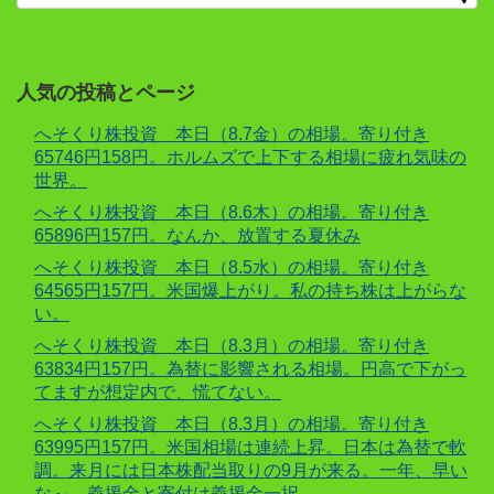
人気の投稿とページ
へそくり株投資 本日（8.7金）の相場。寄り付き
65746円158円。ホルムズで上下する相場に疲れ気味の
世界。
へそくり株投資 本日（8.6木）の相場。寄り付き
65896円157円。なんか、放置する夏休み
へそくり株投資 本日（8.5水）の相場。寄り付き
64565円157円。米国爆上がり。私の持ち株は上がらな
い。
へそくり株投資 本日（8.3月）の相場。寄り付き
63834円157円。為替に影響される相場。円高で下がっ
てますが想定内で、慌てない。
へそくり株投資 本日（8.3月）の相場。寄り付き
63995円157円。米国相場は連続上昇。日本は為替で軟
調。来月には日本株配当取りの9月が来る。一年、早い
な～。義援金と寄付は義援金一択。