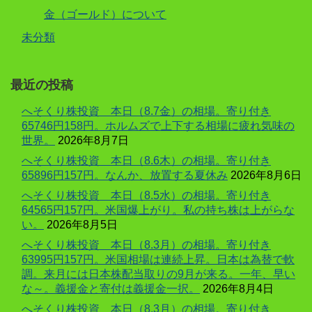
金（ゴールド）について
未分類
最近の投稿
へそくり株投資 本日（8.7金）の相場。寄り付き
65746円158円。ホルムズで上下する相場に疲れ気味の
世界。
2026年8月7日
へそくり株投資 本日（8.6木）の相場。寄り付き
65896円157円。なんか、放置する夏休み
2026年8月6日
へそくり株投資 本日（8.5水）の相場。寄り付き
64565円157円。米国爆上がり。私の持ち株は上がらな
い。
2026年8月5日
へそくり株投資 本日（8.3月）の相場。寄り付き
63995円157円。米国相場は連続上昇。日本は為替で軟
調。来月には日本株配当取りの9月が来る。一年、早い
な～。義援金と寄付は義援金一択。
2026年8月4日
へそくり株投資 本日（8.3月）の相場。寄り付き