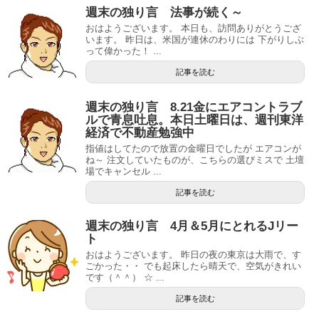
週末の独り言 法事が続く～
おはようございます。 本日も、訪問ありがとうござ
います。 昨日は、米国が連休のわりには 下がりしぶ
って偉かった！ ...
記事を読む
週末の独り言 8.21金にエアコントラブ
ルで青息吐息。本日土曜日は、週刊東洋
経済で不動産勉強中
指値はしてたので放置の金曜日でしたが エアコンが
ね～ 注文していたものが、こちらの選びミスで 土壇
場でキャンセル ...
記事を読む
週末の独り言 4月＆5月にとれるJリー
ト
おはようございます。 昨日の夜の東京は大雨で、す
ごかった・・ でも起床したら晴天で、空気がきれい
です（＾＾） ☆ ...
記事を読む