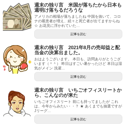
週末の独り言 米国が落ちたから日本も
週明け落ちるだろうな
アメリカの相場が落ちましたね 中国を抜いて、コロ
ナの罹患者が増え、続々と死亡者が出てますからね
☆ お花見に浮かれていた...
記事を読む
週末の独り言 2021年8月の売却益と配
当金の決算出ました。
おはようございます。 本日も、訪問ありがとうござ
います（＾＾） 昨日はすごい暑かったけど 本日は湿
気がメイン 洗濯...
記事を読む
週末の独り言 いちごオフィスリートか
ら、こんなのが来た
いちごオフィスリート 前にも持ってましたが これ
は、今年からみたい・・？ ★ あくまでも抽選ですが
Jリーグ...
記事を読む