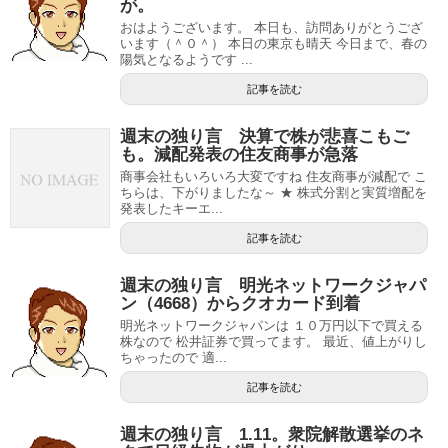
が。
おはようございます。 本日も、訪問ありがとうござ
います（＾０＾） 本日の東京も晴天 今日まで、春の
陽気となるようです ...
記事を読む
週末の独り言 決算で株が悲喜こもご
も。減配発表の住友商事が急落
商事会社もいろいろ大変ですね 住友商事が減配で こ
ちらは、下がりましたな～ ★ 株式分割と実質増配を
発表したキーエ...
記事を読む
週末の独り言 明光ネットワークジャパ
ン（4668）からクオカード到着
明光ネットワークジャパンは １０万円以下で買える
株なので 松井証券で買ってます。 最近、値上がりし
ちゃったので 適...
記事を読む
週末の独り言 1.11。衆院解散選挙のネ