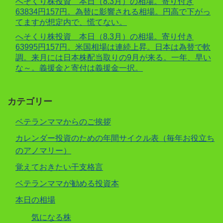
へそくり株投資 本日（8.3月）の相場。寄り付き
63834円157円。為替に影響される相場。円高で下がっ
てますが想定内で、慌てない。
へそくり株投資 本日（8.3月）の相場。寄り付き
63995円157円。米国相場は連続上昇。日本は為替で軟
調。来月には日本株配当取りの9月が来る。一年、早い
な～。義援金と寄付は義援金一択。
カテゴリー
ベテランママからのご挨拶
カレンダー投資のための年間サイクル表（毎年お役立ち
のアノマリー）
覚えておきたい干支格言
ベテランママが勧める投資本
本日の相場
気になる株