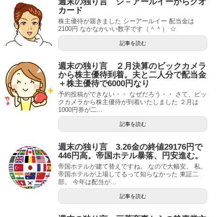
週末の独り言 シ－アールイーからクオ
カード
株主優待が届きました シーアールイー 配当金は
2100円 なかなかいい数字です（＾＾） ☆
記事を読む
週末の独り言 ２月決算のビックカメラ
から株主優待到着。夫と二人分で配当金
＋株主優待で6000円なり
予約投稿ができない・・ なぜだろう・・ さて、ビッ
クカメラから株主優待が到着いたしました ２月は
1000円券が二...
記事を読む
週末の独り言 3.26金の終値29176円で
446円高。帝国ホテル暴落、円安進む。
帝国ホテルが建て替えですね。 なので大幅安。 私、
帝国ホテルが上場してるって知らなかった 東証二
部。 今年は配当が...
記事を読む