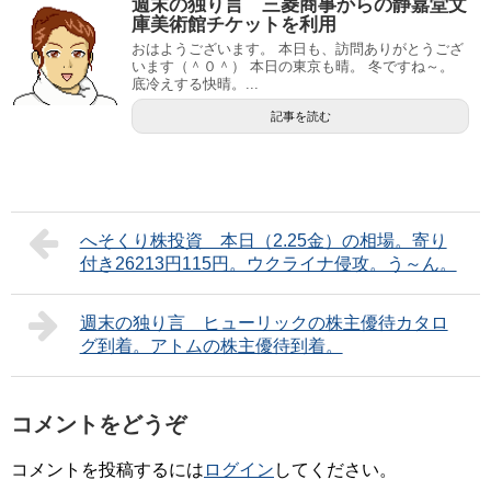
週末の独り言 三菱商事からの静嘉堂文
庫美術館チケットを利用
おはようございます。 本日も、訪問ありがとうござ
います（＾０＾） 本日の東京も晴。 冬ですね～。
底冷えする快晴。...
記事を読む
へそくり株投資 本日（2.25金）の相場。寄り
付き26213円115円。ウクライナ侵攻。う～ん。
週末の独り言 ヒューリックの株主優待カタロ
グ到着。アトムの株主優待到着。
コメントをどうぞ
コメントを投稿するには
ログイン
してください。