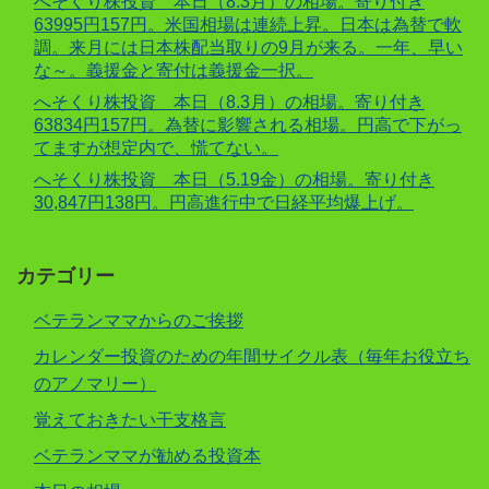
へそくり株投資 本日（8.3月）の相場。寄り付き
63995円157円。米国相場は連続上昇。日本は為替で軟
調。来月には日本株配当取りの9月が来る。一年、早い
な～。義援金と寄付は義援金一択。
へそくり株投資 本日（8.3月）の相場。寄り付き
63834円157円。為替に影響される相場。円高で下がっ
てますが想定内で、慌てない。
へそくり株投資 本日（5.19金）の相場。寄り付き
30,847円138円。円高進行中で日経平均爆上げ。
カテゴリー
ベテランママからのご挨拶
カレンダー投資のための年間サイクル表（毎年お役立ち
のアノマリー）
覚えておきたい干支格言
ベテランママが勧める投資本