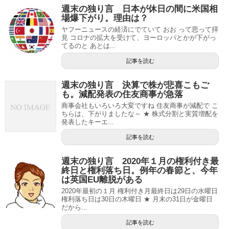
週末の独り言 日本が休日の間に米国相
場爆下がり。理由は？
ヤフーニュースの経済にでていて おお って思って拝
見 コロナの拡大を受けて、ヨーロッパとかが下がっ
てるのと あとは...
記事を読む
週末の独り言 決算で株が悲喜こもご
も。減配発表の住友商事が急落
商事会社もいろいろ大変ですね 住友商事が減配で こ
ちらは、下がりましたな～ ★ 株式分割と実質増配を
発表したキーエ...
記事を読む
週末の独り言 2020年１月の権利付き最
終日と権利落ち日。例年の春節と、今年
は英国EU離脱がある
2020年最初の１月 権利付き月最終日は29日の水曜日
権利落ち日は30日の木曜日 ★ 月末の31日が金曜日
だから...
記事を読む