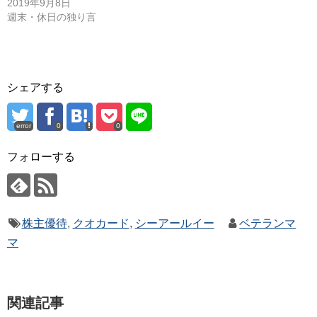
2019年9月8日
週末・休日の独り言
シェアする
error
0
0
フォローする
株主優待
,
クオカード
,
シーアールイー
ベテランマ
マ
関連記事