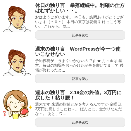
休日の独り言 暴落継続中。利確の仕方
はむずかしい・・。
おはようございます。 本日も、訪問ありがとうござ
います（＾０＾） 本日の東京は花曇り けっこう寒
い。 これから、気...
記事を読む
週末の独り言 WordPressが今一つ使
いこなせない
予約投稿が、うまくいかないのです ★ 月～金は 基
本、毎日の相場をおっかけた記事を書いてまして 後
場が終わったとこ...
記事を読む
週末の独り言 2.19金の終値。3万円に
戻した！粘り腰！
週末です 来週の指値とかを考えるんですが 金曜日、
3万円に戻しましたね～。 ほんとに、金余りなんだ
な～。 あと、ワ...
記事を読む