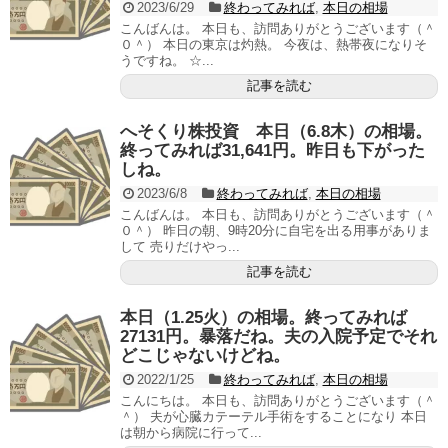
2023/6/29
終わってみれば
,
本日の相場
こんばんは。 本日も、訪問ありがとうございます（＾
０＾） 本日の東京は灼熱。 今夜は、熱帯夜になりそ
うですね。 ☆...
記事を読む
へそくり株投資 本日（6.8木）の相場。
終ってみれば31,641円。昨日も下がった
しね。
2023/6/8
終わってみれば
,
本日の相場
こんばんは。 本日も、訪問ありがとうございます（＾
０＾） 昨日の朝、9時20分に自宅を出る用事がありま
して 売りだけやっ...
記事を読む
本日（1.25火）の相場。終ってみれば
27131円。暴落だね。夫の入院予定でそれ
どこじゃないけどね。
2022/1/25
終わってみれば
,
本日の相場
こんにちは。 本日も、訪問ありがとうございます（＾
＾） 夫が心臓カテーテル手術をすることになり 本日
は朝から病院に行って...