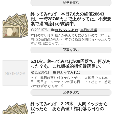
記事を読む
終ってみれば 本日7.6火の終値28643
円。一時28748円まで上がってた。不安要
素で週間流れが変調中。
2021/7/6
終わってみれば
,
本日の相場
本日の寄り付き 動きがあんまりに少ないので（昨日と
同じに売買高がない） すぐに画面を閉じちゃったんで
すが 後場になって、...
記事を読む
5.11火。終ってみれば909円落ち。何があ
った？あ、これ機械的損切暴落臭い。
2021/5/11
終わってみれば
さて、昨日は寄り付きから上がり。 火曜日である本
日、翌日は、ルーティンの落ち日。 って感じで、想定
内のはずが なんか、9...
記事を読む
終ってみれば 2.25木 人間ドックから
戻ったら、あら高値！権利落ち日なの
に。